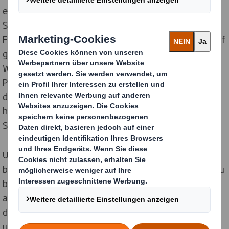
erfolgreich die Leitung des Bereichs Operations bei
Schenck Process verantwortet, zu dem neben
Fertigung und Supply Chain auch der weltweite Einkauf
gehörte. Er war zuvor über 10 Jahre bei der
Wirtschaftsprüfungsgesellschaft
PricewaterhouseCoopers AG in Frankfurt tätig, wo er
die Strategy- und Operations-Sparte mit aufgebaut
hat und unter anderem Projekte in den Bereichen
Supply Chain, Einkauf, Qualität und Logistik umsetzte.
Uwe Väth, Managing Director bei DS Smith Packaging,
betont: „Mein Ziel ist es, unsere Kunden bestmöglich zu
bedienen. Wir müssen sicherstellen, dass DS Smith
auch weiterhin zukünftige Trends in der Industrie, bei
den Verbrauchern und in der Politik antizipiert, um
unseren Kunden einen Mehrwert und