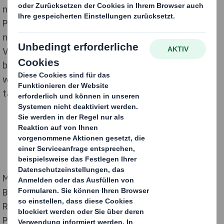
nachhaltiger Verpackungen, hat sich im Bereich
Packaging in Deutschland und der Schweiz personell
neu aufgestellt. Seit Ende Januar verantwortet Uwe
Väth als Managing Director die Weiterentwicklung
beider Märkte. Uwe Väth kommt von Schenck Process,
wo er rund fünf Jahre als Vice President Operations
tätig war.
Mit der Neubesetzung trägt DS Smith der besonderen
Bedeutung des deutschen Verpackungsmarktes
Rechnung, welcher zu den größten in Europa zählt.
Philip Bautil, der bisher als Managing Director neben