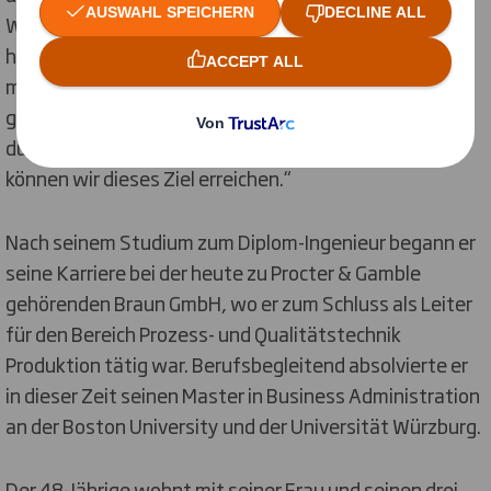
Wettbewerbsvorteile zu bieten. Dies ist in den
heutigen Märkten von entscheidender Bedeutung. In
meiner neuen Funktion werde ich daher auch einen
großen Fokus auf unsere Mitarbeiter legen, denn nur
durch deren großes Know-how und Engagement
können wir dieses Ziel erreichen.“
Nach seinem Studium zum Diplom-Ingenieur begann er
seine Karriere bei der heute zu Procter & Gamble
gehörenden Braun GmbH, wo er zum Schluss als Leiter
für den Bereich Prozess- und Qualitätstechnik
Produktion tätig war. Berufsbegleitend absolvierte er
in dieser Zeit seinen Master in Business Administration
an der Boston University und der Universität Würzburg.
Der 48-Jährige wohnt mit seiner Frau und seinen drei