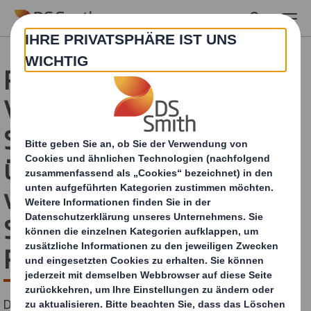
Skip to main content
Personelle
Veränderungen bei DS
Smith - Uwe Väth
übernimmt die Leitung
von Deutschland und
Schweiz bei DS Smith
Packaging
DS Smith, einer der weltweit führenden Hersteller