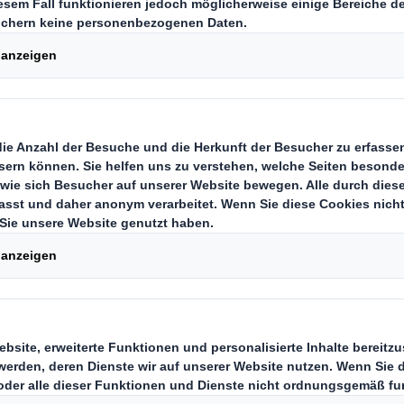
hops und Druckereien rund um den
e Stanz-, Binde- und Laminiersyste
il dieses Jahres liefert der Weltmar
RING WIRE Sortiment in einer glei
wie identitätsstarken Verpackung. 
sung ist das von DS Smith entwick
ie Einlage ersetzt die bis dato im E
isterlösung aus Kunststoff. Materia
rationell abzupacken und flexibel im
ruktion aus 100 Prozent Wellpappe 
ienz und Nachhaltigkeit entlang d
 Mit Logo und Claim gebrandet tran