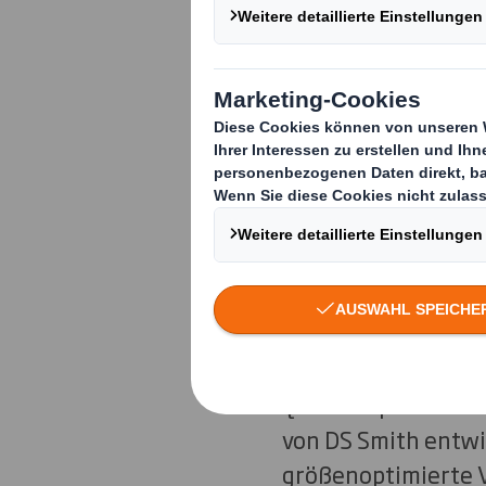
Innengefach s
Mit seinen Maschin
Kalendern und Bro
RENZ für Premiumqu
auch die neue Prod
Optisch überzeugen
Qualitätsprodukte 
von DS Smith entwi
größenoptimierte 