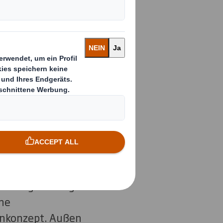
hen.
n und Binden von
ditionsunternehmen
h der Marke sollte
en widerspiegeln:
für die
packungsstrategen
ne
nkonzept. Außen