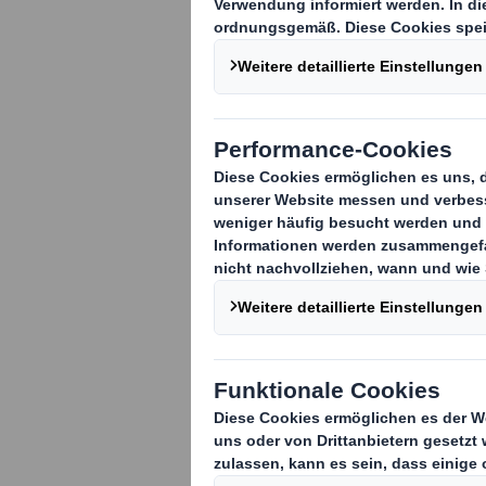
Büros, Copy-S
nutzen sie: di
RENZ. Seit Apr
hochwertiges 
nachhaltigen 
innovativen Lö
Innengefach. D
befindliche Bl
platzsparend, 
clevere Konst
für mehr Effiz
Supply Cycles.