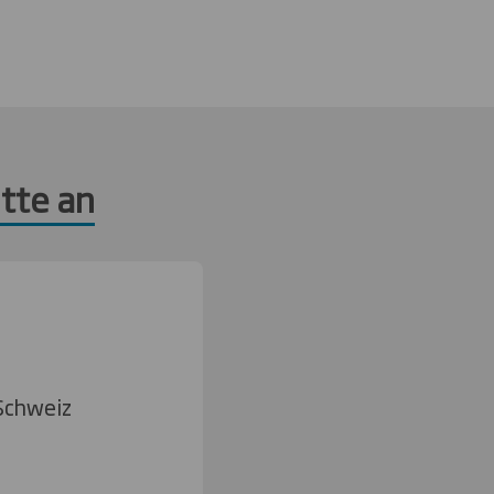
tte an
Schweiz