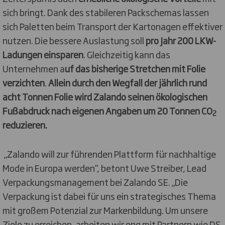
sich bringt. Dank des stabileren Packschemas lassen
sich Paletten beim Transport der Kartonagen effektiver
nutzen. Die bessere Auslastung soll
pro Jahr 200 LKW-
Ladungen einsparen
. Gleichzeitig kann das
Unternehmen a
uf das bisherige Stretchen mit Folie
verzichten
.
Allein durch den Wegfall der jährlich rund
acht Tonnen Folie wird Zalando seinen ökologischen
Fußabdruck nach eigenen Angaben um 20 Tonnen CO
2
reduzieren.
„Zalando will zur führenden Plattform für nachhaltige
Mode in Europa werden“, betont Uwe Streiber, Lead
Verpackungsmanagement bei Zalando SE. „Die
Verpackung ist dabei für uns ein strategisches Thema
mit großem Potenzial zur Markenbildung. Um unsere
Ziele zu erreichen, arbeiten wir eng mit Partnern wie DS