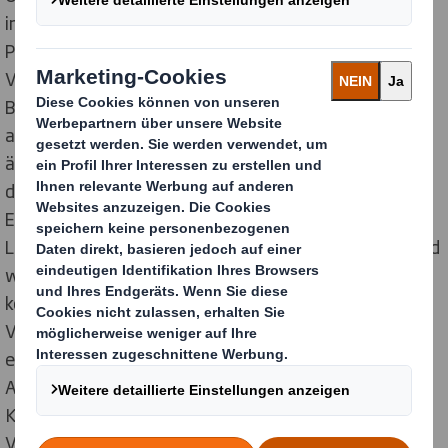
im Webshop von Zalando gedrückt. Damit sind über 28
Prozent mehr Bestellungen eingegangen als noch im
Vorjahr. Damit die Waren trotz des wachsenden
Bestellaufkommens pünktlich und sicher beim Kunden
ankommen, sind in den Lager- und Logistikzentren
äußerst effiziente Prozesse gefragt. Insbesondere an
den Packtischen zählt jede Sekunde, um die
Erwartungen und Wünsche der Kunden nach schnellen
Lieferzeiten bestmöglich zu erfüllen. Aus diesem Grund
wollte Zalando seine am häufigsten zum Einsatz
kommende Verpackungsgröße, deren Maße dem
Volumen von zwei standardisierten Schuhkartons
entsprechen, auf den schneller aufzufaltenden
Automatikboden umstellen. Mit der
Konstruktionsänderung wurden die Display- und
Verpackungsstrategen von DS Smith beauftragt.