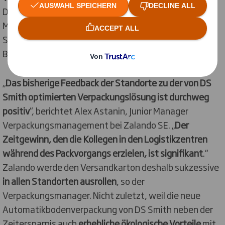
Deren Lösung mit Automatikboden folgt industriellen
Maßstäben und erfüllt mit einem
Stapelstauchwiderstand von 1400 Newton die hohen
Belastungsanforderungen.
„
Das bisherige Feedback der Standorte zu der von DS
Smith optimierten Verpackungslösung ist durchweg
positiv
“, berichtet Alex Astanin, Junior Manager
Verpackungsmanagement bei Zalando SE. „
Der
Zeitgewinn, den die Kollegen in den Logistikzentren
während des Packvorgangs erzielen, ist signifikant
.“
Zalando werde den Versandkarton deshalb sukzessive
in allen Standorten ausrollen
, so der
Verpackungsmanager. Nicht zuletzt, weil die neue
Automatikbodenverpackung von DS Smith neben der
Zeitersparnis auch
erhebliche ökologische Vorteile
mit