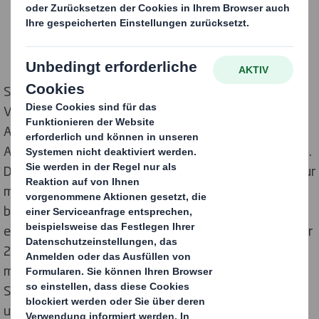
Statt der bisherigen Krempelvariante besitzt der
Versandkarton nun einen schneller aufzufaltenden
Automatikboden. Gleichzeitig kann Zalando mit der
Automatikboden-Variante seine Ökobilanz verbessern.
Dank ihres stabileren Packschemas lassen sich nicht nur
mehr Kartonagen pro Palette befördern. Auch das
bisherige Stretchen mit Folie zur Transportsicherung
entfällt. Aufs Jahr gesehen spart Zalando dadurch über
200 LKW-Ladungen und 370.000 m² Folie. Die
maßgeschneiderte Verpackungskonstruktion von DS
Smith überzeugt entlang der gesamten Lieferkette
und untermauert die hohe Expertise des