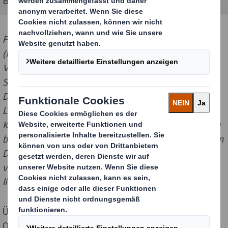
Foto: Uwe Streiber, Lead Verpackungsmanagement
(Mitte) und Alex Astanin, Junior Manager
Verpackungsmanagement (rechts), beide bei Zalando
SE, sind vom Re-Design der Verpackung begeistert.
Dank des Automatikbodens spart die optimierte
Lösung (rechts im Bild) gegenüber der alten
Krempelverpackung (links im Bild) wertvolle Sekunden
beim Aufrichten. Entwickelt wurde die Lösung von dem
Display- und Verpackungsstrategen DS Smith (hier
vertreten durch Key Account Manager Rainer Büttner,
links).
Über 116 Millionen Mal haben fashionbegeisterte
Online-Shopper in 2018 auf den „Jetzt kaufen“-Button