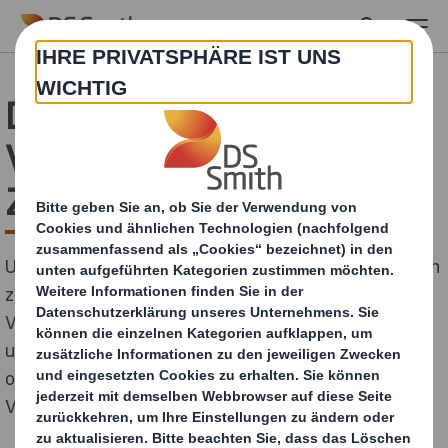
Skip to main content
DS Smith optimiert
Versandverpackung für
Zalando
Um die Verpackungsprozesse in seinen Logistikzentren
zu beschleunigen, hat Zalando seine gebräuchlichste
Versandverpackungsgröße einem Re-Design
unterzogen. Entwicklungspartner und Lieferant der
optimierten Lösung ist der Display- und
Verpackungshersteller DS Smith.