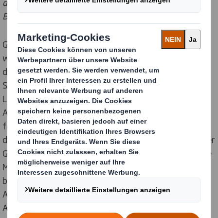
die limitierte Sternenedition von Henkell realisierte.
Bildquelle: DS Smith
Gedruckt im Flexovordruck im 60er Raster mit fünf
wasserbasierten Farben plus Lackveredelung besticht
die Transport- und Verkaufsverpackung der limitierten
Sonderedition mit hoher Farbbrillanz und intensiver
Leuchtkraft. Glanzlichter setzen wirkungsvolle
Akzente im funkelnden Himmelszelt. Das
fotorealistische Druckbild der edlen Flasche besticht
durch sanfte Verläufe und feine Detailabbildungen. Der
Glamour und unkonventionelle Sektgenuss, für den die
Marke Henkell weltweit steht, findet hier seine
beeindruckende Visualisierung: für höchste
Aufmerksamkeit am Sektregal und strahlende
Absatzzahlen am Point of Sale.