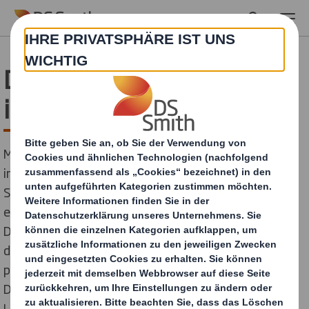
Skip to main content
DS Smith setzt Highlight
im Flexodruck
Mit seiner limitierten Sternbild-Edition machte Henkell
im Handel für kurze Zeit Lust auf prickelnden
Sektgenuss unter nächtlichem Firmament. Genauso
eindrucksvoll wie die exklusive Flaschenedition von
Deutschlands meistexportierter Sektmarke war auch
das Druckbild auf der von DS Smith im Flexovordruck
produzierten Transport- und Verkaufsverpackung. Der
Druck zeichnet sich durch hohe Farbbrillanz, intensive
Leuchtkraft und gestochen scharfe Bilddetails aus.