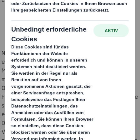
Nicht zuletzt dank technologischer Innovationen
erschließt sich der Flexodruck kontinuierlich neue
Märkte. Insbesondere im Verpackungsbereich gilt er
mittlerweile als attraktive Alternative zum Tief- und
Offsetdruck. „Sowohl im Flexovordruck als auch im
Flexodirektdruck lassen sich heutzutage auf Wellpappe
schnell und effizient erstklassige Druckergebnisse
erzielen“, betont Steffen Blankenburg, Leiter der
Druckerei am DS Smith Standort Fulda. Wichtige
Voraussetzung sei eine präzise Zusammenarbeit