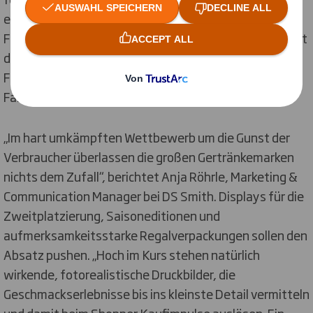
eintauchenden Früchte transportiert. Gedruckt im
Flexodirektdruck im 24er Raster in fünf Farben besticht
die Regalverpackung mit außergewöhnlicher
Farbbrillanz, scharfen Bilddetails und zarten
Farbverläufen.
„Im hart umkämpften Wettbewerb um die Gunst der
Verbraucher überlassen die großen Gertränkemarken
nichts dem Zufall“, berichtet Anja Röhrle, Marketing &
Communication Manager bei DS Smith. Displays für die
Zweitplatzierung, Saisoneditionen und
aufmerksamkeitsstarke Regalverpackungen sollen den
Absatz pushen. „Hoch im Kurs stehen natürlich
wirkende, fotorealistische Druckbilder, die
Geschmackserlebnisse bis ins kleinste Detail vermitteln