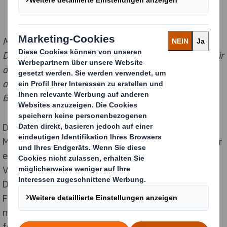
Mit Silber prämiert wurde DS Smith Packaging
Deutschland bei den diesjährigen EFIA Print Awards für
das anspruchsvolle Druckbild der Regalverpackung für
das Christinen Multivitamin-12 Fruchtsaftgetränk.
Bildquelle: DS Smith
Das in verschiedenen Größen und Flaschen erhältliche
Multivitamin-12 Fruchtsaftgetränk ist eines davon. Für
eine ansprechende Warenpräsentation in den
Verkaufsregalen sorgt die Wellpapp-Verpackung, die
DS Smith für den Absatz der handlichen 0,5 l PET-
Flaschen realisierte. Die Markenwerte des Getränks –
natürlich, fruchtig, frisch – werden perfekt über das
fotorealistische Bild der in perliges Wasser