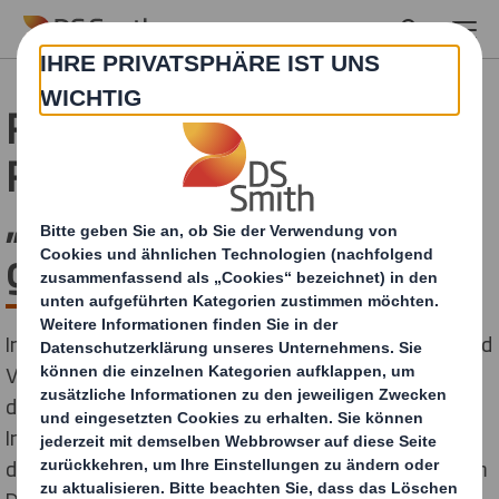
Skip to main content
Preisregen bei den EFIA
Print Awards 2019 -
„Splashing Fruits“
gewinnen Silber
Insgesamt 13 Auszeichnungen durften die Display- und
Verpackungsstrategen von DS Smith bei den
diesjährigen Print Awards der European Flexografic
Industry Association (EFIA) entgegennehmen. Unter
den Silber-Gewinnern: DS Smith Deutschland mit ihrem