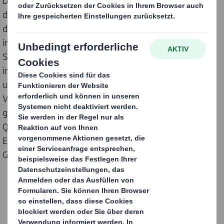
Druckbild für das Multivitamin-12 Fruchtsaftgetränk
der Marke Christinen. Die fotorealistische Darstellung
der in Mineralwasser eintauchenden Früchte zeigt bis
ins kleinste Rasterdetail die hohe Expertise von DS
Smith im Flexodirektdruck. Am Verkaufsregal wird das
impulsstarke Druckbild der Wellpapp-Verpackung zum
unmissverständlichen Markenbotschafter und
Verkaufsförderer. Farbbrillanz, sanfte Verläufe und
gestochen scharfe Bilddetails vermitteln eine visuelle
Qualität, die Durst macht auf das natürlich gesunde
Erfrischungsgetränk der Bielefelder Getränkegruppe
Gehring-Bunte.