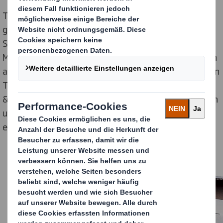
Tradition und Innovation verbindet das 1895
gegründete Familienunternehmen Gehring-Bunte.
Seine Marke „Christinen“ steht für Premium-
Mineralwasser in zertifizierter Bio-Qualität: Gewonnen
aus unberührten Gesteinsschichten in über 400 Metern
Tiefe vertreibt die Teutoburger Mineralbrunnen GmbH
& Co. KG seine natürlich reinen Mineralwässer, Schorlen
und Erfrischungsgetränke in mittlerweile über 15
europäische Länder.