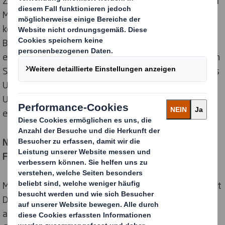
Zusammenhänge und Prioritäten im Lieferkreislauf der
Markenhersteller umfassend kennen und verstehen,
können wir ihnen Lösungen liefern, die sie in ihrem
Business weiterbringen und echten Mehrwert bieten“,
erklärt Thomas Herzog, General Manager des DS Smith
Standortes in Oftringen, das Werteversprechen seines
Unternehmens. „Sei es in Form von
Umsatzsteigerungen am Point of Sale oder
effizienteren Produktions- und Logistikprozessen.
Nicht ohne Caquelon: Weihnachtspromotion für Emmi
Fondue
Mit einer Weihnachtspromotion der besonderen Art hat
DS Smith auf das Original Schweizer Käsefondue
aufmerksam gemacht: Die attraktive