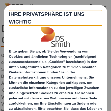
Skip to main content
DS Smith erfolgreich in
der Schweiz
Ob kreative Absatzförderung im stationären Handel
oder innovative Versandverpackung im E-Commerce:
Stets haben die Display- und Packaging Strategen von
DS Smith den ganzheitlichen Lieferkreislauf im Blick.
Am Ende steht eine perfekt auf die Anforderung des
Kunden abgestimmte Lösung, die überzeugende
Wertschöpfung generiert. Das beweisen auch die
Verpackungslösungen, die DS Smith für den Luzerner
Milchverarbeiter Emmi sowie das Schweizer