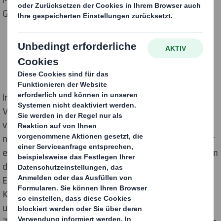
Großhandelsunternehmen Antalis entwickelt hat.
In der Schweiz ist der internationale Display- und
Verpackungsspezialist DS Smith seit über 20 Jahren
vertreten. Am Standort in Oftringen befindet sich
neben modernsten Produktionsanlagen auch eines der
europäischen PackRight Centren des Unternehmens. Im
direkten Austausch mit den Ansprechpartnern aus
Einkauf, Produktion, Vertrieb und Marketing des
Kunden entwickelt DS Smith hier innovative Display-
und Verpackungskonzepte. „Nur wenn wir die