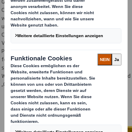
Geschenkverpackung in Form des traditionellen
Caquelon setzt die im Inlay drapierte Fertigmischung
wirkungsvoll und markengerecht in Szene. Entwickelt
und im Digitaldruck gefertigt hat den originellen Eye-
Catcher DS Smith. Auch zeichneten die Display- und
Verpackungsstrategen für die Konfektionierung der
Promotion verantwortlich. In Handarbeit verklebt und
fertig bestückt, fand der Fonduetopf aus Wellpappe
seinen Weg zu den Kunden und sorgte dort in der
Weihnachtszeit für Aufmerksamkeit, Begeisterung und
„Glust“ (Begierde) das Fondue gleich zu schmelzen.