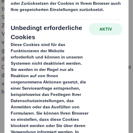
Bär dort im Rahmen von Instore-Verlosungen einen
treuen Freund fürs Leben. Aufmerksamkeitsstark in
Szene gesetzt werden Gewinnspiel und Bär durch eine
Zweitplatzierung von DS Smith. Das als geschlossene
Vitrine konzipierte Display schützt den Bär zuverlässig
vor Verschmutzungen und Staub und gewährleistet
gleichzeitig eine perfekte Sicht darauf. Entstanden ist
die Idee aus einem Besuch von Bärenmarke im Impact
Centre von DS Smith am Standort Erlensee. Dort wurde
die Zweitplatzierung auch – dem Qualitätsanspruch
von Bärenmarke und Steiff entsprechend – im
hochwertigen digitalen Postprint bedruckt.