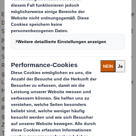
Einen Eyecatcher mit hohem Branding-Faktor haben die
Display und Packaging Strategen von DS Smith für die
Sonderpromotion des Energy Drink Herstellers Red Bull
produziert. Das außergewöhnliche 3-D-Display aus
Wellpappe adaptiert das von zahlreichen Action-,
Sports-, Musik-, Culture- und Gaming-Events bekannte
Red Bull Event Car. Den beliebten Szenegetränken
garantiert die hochwertig im Offset bedruckte und mit
Lack veredelte Erlebnisplatzierung im Look and Feel der
Marke maximale Aufmerksamkeit und Interaktion auf
der Verkaufsfläche. Die offene Anordnung lenkt den
Blick auf die in Motorraum, Kabine und Heck
gestapelten Dosen und animiert zum spontanen
Zugreifen für die nächste Street oder Beach Party.
Trotz ihrer Größe lässt sich die POS-Platzierung dank