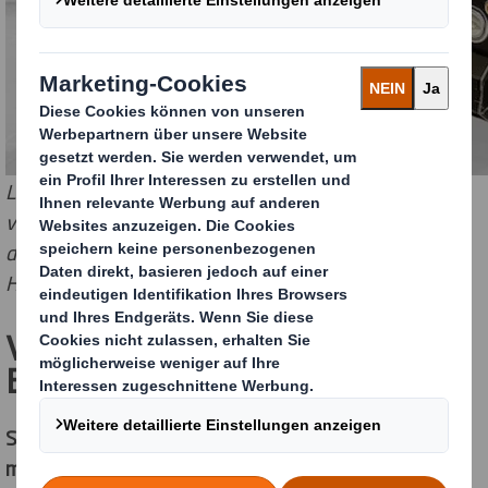
Let´s Party! Das außergewöhnliche Red Bull Display
von DS Smith setzt auf Emotion und garantiert damit
dem beliebten Energy Drink hohe Abverkäufe im
Handel. Bildquelle: Red Bull
VITTEL Vrucht Display:
Erfrischend anders
Superstar Gewinner in Silber in der Kategorie Display
mit Materialschwerpunkt Pappe Theke oder