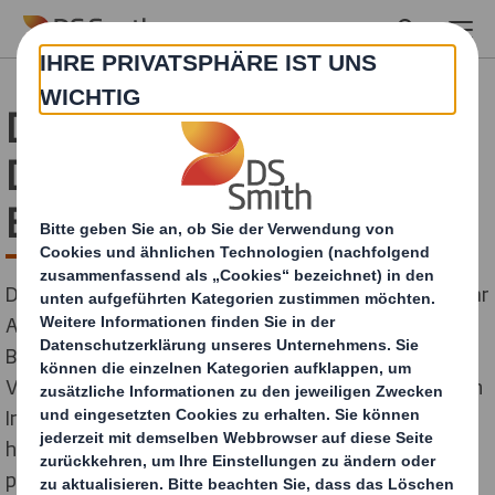
Skip to main content
Display Superstar 2019 -
DS Smith setzt erneut
Branchenakzente
DS Smith ist eine feste Größe bei den display Superstar
Awards. Auch bei der 25. Auflage des begehrten
Branchen-Oscars wurden die Display- und
Verpackungsstrategen von DS Smith für Ihre kreativen
Innovationen aus Wellpappe ausgezeichnet. Die
hochwertig produzierten Siegerdisplays von DS Smith
punkteten mit ihrer außergewöhnlichen Optik.