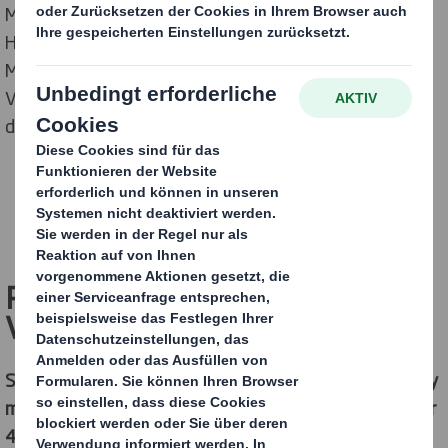
Markenstark in ihrem Gesamtauftritt und einfach im
Handling überzeugten die Lösungen mit echten
Mehrwerten entlang des gesamten Supply Cycles.
Verliehen wurden die Preise nun während der „Nacht
der Sterne“ im Rheingoldsaal in Düsseldorf.
Red Bull Sonderpromotion: Mit
Vollgas zur nächsten Party
Superstart Gewinner in Bronze in der Kategorie Display
mit Materialschwer-punkt Pappe mit Grundmaß größer
40 x 60 Zentimeter, warentragend