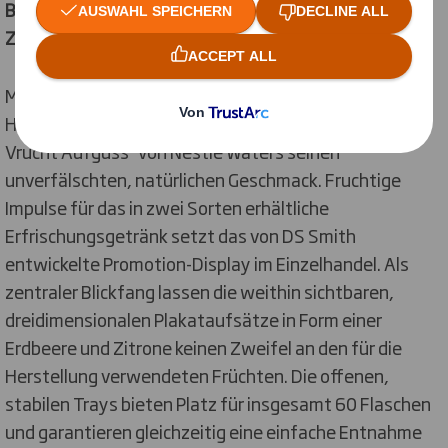
Bodendisplay mit Grundmaß bis einschließlich 40 x 60
Zentimeter (1/4-Palette), warentragend
Mineralwasser trifft auf Bio-Früchte. Ein einzigartiges
Herstellungsverfahren verleiht dem neuen „VITTEL
Vrucht Aufguss“ von Nestlé Waters seinen
unverfälschten, natürlichen Geschmack. Fruchtige
Impulse für das in zwei Sorten erhältliche
Erfrischungsgetränk setzt das von DS Smith
entwickelte Promotion-Display im Einzelhandel. Als
zentraler Blickfang lassen die weithin sichtbaren,
dreidimensionalen Plakataufsätze in Form einer
Erdbeere und Zitrone keinen Zweifel an den für die
Herstellung verwendeten Früchten. Die offenen,
stabilen Trays bieten Platz für insgesamt 60 Flaschen
und garantieren gleichzeitig eine einfache Entnahme