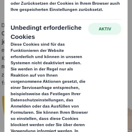
Das Poster darf
von Hand gemalt oder mit einer
Computersoftware erstellt werden.
Es darf
Wörter (in
jeder Sprache) und Bilder enthalten.
Jede Größe ist
erlaubt. Wir möchten Kinder auch ermutigen, bei der
Kreation ihres Posters
auf wiederaufbereitete,
recycelbare und wiederverwendbare Materialien
zurückzugreifen. Lassen Sie der Fantasie der Kinder
freien Lauf!