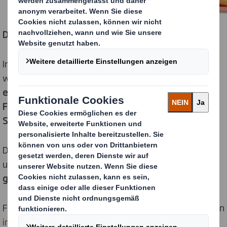
Die Abgabefrist endet am 11. März 2019.
In jedem Land, aus dem wir Einreichungen erhalten,
wird ein Gewinnerdesign ausgewählt.
Die Gewinner
erhalten ein Bastel- und Malset für sich sowie eine
Führung für die ganze Klasse durch ihr lokales DS
Smith-Werk.*
Die Poster werden von einer Expertenjury bewertet
und
die Gewinner werden am 29. März 2019 bekannt
gegeben.
Für weitere Einzelheiten senden Sie bitte eine E-Mail an
internal.communications@dssmith.com
.