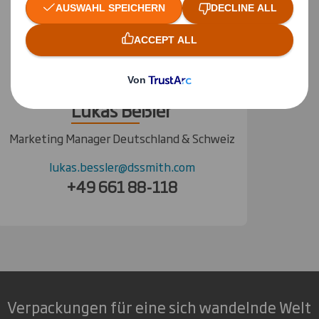
Lukas Beßler
Marketing Manager Deutschland & Schweiz
lukas.bessler@dssmith.com
+49 661 88-118
Verpackungen für eine sich wandelnde Welt