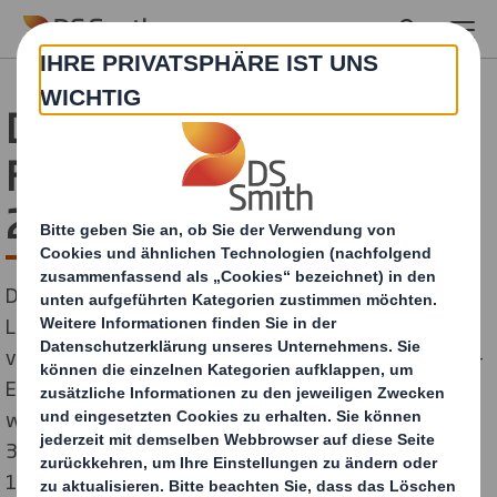
Skip to main content
DS Smith auf der K5
Future Retail Conference
2018
Die K5 Future Retail Conference ist die
Leitveranstaltung für den HANDEL VON MORGEN und
versammelt jährlich die Unternehmer, Macher und Top-
Entscheider aus E-Commerce und digitaler Handels-
welt. Am 3. + 4. Juli 2018 trafen sich in Berlin knapp
3.000 Teilnehmer, 108 Aussteller und Sponsoren und
125 Speaker (u. a. von Zalando, Amazon, MISTER SPEX