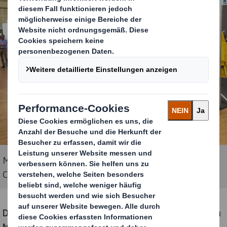
Messestand von DS Smith auf der K5 Future Retail
Conference.
Die Besucher erfuhren, wie die DS Smith Lösungen von
TM
Made2fit
über
DISCS
bis hin zu
Fixier- und