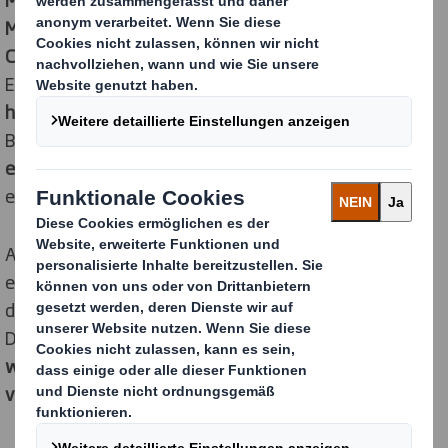
Membranverpackungen
zu ihrem Business Erfolg im E-
Commerce beitragen
. Anhand vieler Muster zeigte der
E-Commerce Stratege eindrucksvoll, wie DS Smith mit
hochwertigen Digitaldruckbildern
und personalisierten
Botschaften neue Wege für eine
differenziertere und
emotionalere Kundenansprache im E-Commerce
eröffnet.
Außerdem stellte DS Smith auf der Konferenz
erstmalig die
Studie „The Empty Space Economy"
vor,
die DS Smith mit Forbes Insights durchgeführt hat.
Darin wird gezeigt, wie immens groß das
wirtschaftliche Potenzial der in Transporten
verschickten Luft
ist.