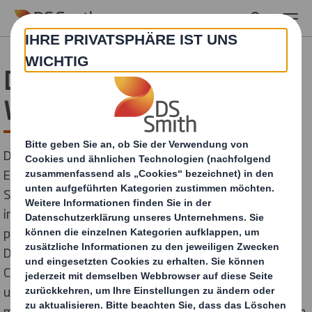
Skip to main content
DS Smith auf der Internet
World Expo
Die Internet World Expo in München ist Europas größte
E-Commerce Veranstaltung. Über 250 Speaker in 200
Sessions haben die 17.200 Besucher begeistert und
inspiriert. 420 Aussteller, Sponsoren und Partner
präsentierten ihre neuesten Produkte, Lösungen und
Dienstleistungen rund um Schwerpunkte wie E-
Commerce, Multichannel, Online Marketing, Logistik
und Software. Ein umfangreiches Rahmenprogramm
mit Fachvorträgen auf fünf Bühnen, Diskussions-Foren