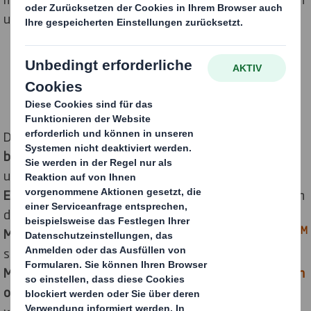
und vielem mehr begleitete die Messe.
DS Smith präsentierte auf seinem
Messestand
sein
breites Portfolio an Lösungen für den Onlinehandel
unterdem
Motto „DS Smith – Ihr Partner für innovative
E-Commerce-Verpackungslösungen“
. Im Fokus standen
dabei die automatisierte Verpackungstechnologie
TM
Made2fit
, das Prüf- und Simulations-verfahren
DISCS
sowie Lösungen wie die
Fixier- und
Membranverpackungen,
retourenfähige Verpackungen
oder Buchverpackungen.
Ein besonderer
Eye-Catcher