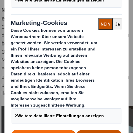
Neben dem Messestand waren DS Smith auch mit
einem Vortrag vertreten: Isabel Rocher,
Head of E-
Commerce bei DS Smith, hielt eine Präsentation mit
dem provokanten Titel
„E-Commerce: Vom Aussterben
bedroht?“
. Darin ging sie auf die Anforderungen an
TM
Onlineverpackungen ein und präsentierte DISCS
und
Made2fit als innovative Lösungen. Anschließend
erklärte Isabel Rocher, dass in der Handelslandschaft
online und offline künftig weiter verschmelzen werden
und die Lösung in omnichannel-fähigen Verpackungen
liegt, die in allen Kanälen funktionieren.