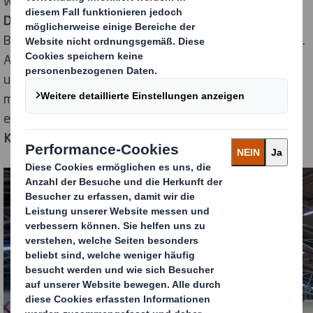
waren die Musterverpackungen mit
hochwertigen
Digitaldruckbildern
, die mit ihrem
Innendruck
bei den
Besuchern des Stands für echte Wow-Effekte sorgten.
Anhand der Muster demonstrierten die E-Commerce
und Packaging Strategen eindrucksvoll, wie DS Smith
mit
hochwertigen Digitaldruckbildern
neue Wege für
eine
differenziertere und emotionalere
Kundenansprache im E-Commerce
eröffnet.