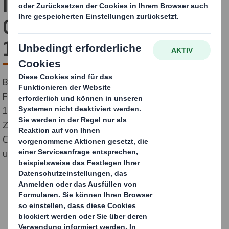
Innovationen auf der E-
Commerce Berlin Expo am
15. Februar 2018
Bei der E-Commerce Berlin Expo 2018, die am 15.
Februar stattfand, kamen mehr als 4.000 Besucher,
120 Aussteller und 32 Redner (u. a. von Google,
Zalando, L‘Oreal und eBay) aus dem gesamten E-
Commerce-Sektor zusammen, um sich zu informieren
und auszutauschen.