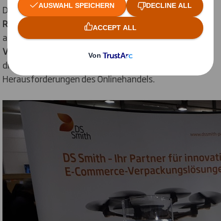
DS Smith war außerdem der
Schirmherr
einer der vier
Rednerbühnen. Stefan Kunzmann
, Sales, Marketing
and Innovations Director, präsentierte dort in seinem
Vortrag „E-Commerce: From Challenge to Opportunity“
die Antworten von DS Smith auf die
Herausforderungen des Onlinehandels.