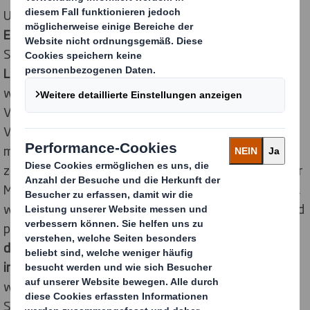
Unterdem
Motto „DS Smith – Ihr Partner für innovative
E-Commerce-Verpackungslösungen“
präsentierte DS
Smith auf dem Messestand sein
breites Portfolio an
Lösungen für den Onlinehandel
. Besonderes
Highlight
war dabei
Made2fit
, die automatisierte
Verpackungstechnologie von DS Smith, die
Verpackungen in allen drei Dimensionen
millimetergenau und in hoher Geschwindigkeit an das
zu versendende Warenvolumen anpasst. Anhand vieler
Muster zeigte der E-Commerce Stratege eindrucksvoll,
wie DS Smith mit
hochwertigen Digitaldruckbildern
und
personalisierten Botschaften neue Wege für eine
differenziertere und emotionalere Kundenansprache
im E-Commerce
eröffnet.Auchdas neue,
wissenschaftlich basierte Prüf- und
TM
Simulationsverfahren
DISCS
von DS Smith, das