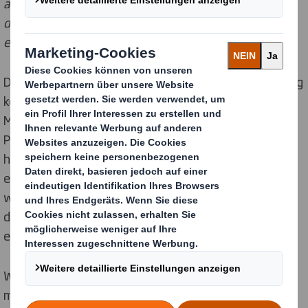
außergewöhnliche optische Zoom-Effekt beim Öffnen
der Verpackung erzielte innerhalb der Friseur-Szene
ein Optimum an Aufmerksamkeit.
Die Einfachheit und Eleganz der schwarzen Verpackung
korrespondiert mit dem minimalistischen Design der
Marke und unterstreicht den Qualitätsanspruch des
Premiumprodukts. Verwendung finden nur
hochwertige, veredelte Materialien: Dezent
eingesetzte Folienprägungen in Silber setzen
wirkungsvolle Akzente auf dem makellosen Schwarz
des durchgefärbten Kartons, der keine weißen Ecken
entstehen lässt.
Wird die Verpackung geöffnet, fällt der Blick auf das
mittig im Einsatz drapierte Styling-Produkt.