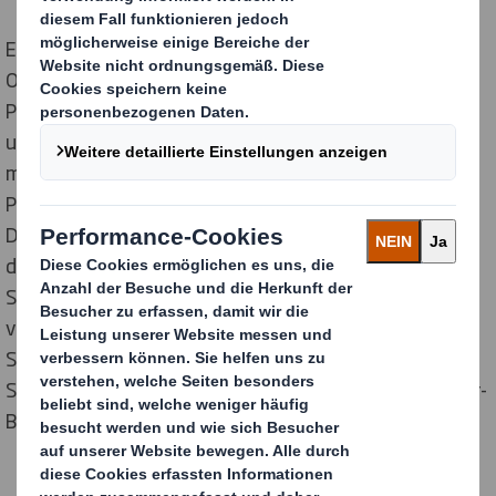
Exklusive Kosmetik von Profis für Profis entwickelt:
OSiS+ Session Label Powder Cloud von Schwarzkopf
Professional verspricht Ansatzvolumen, Fülle und
umwerfende Texturen für den natürlichen Look
moderner Trendfrisuren. Der innovative
Pumpzerstäuber bietet Hairstylisten die perfekte
Dosierung für eine mikrofeine und gezielte Verteilung
des hochwertigen Puders und damit exzellente
Stylingergebnisse für die modebewusste Kundschaft
von heute. Den Luxus der Marke und das besondere
Salonerlebnis haben die Display und Packaging
Strategen von DS Smith mit einer erlesenen Presenter-
Box emotional inszeniert.