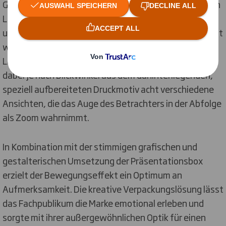
Gleichzeitig mit dem Bewegen des Deckels animiert ein
Lentikularbild auf dessen Innenseite den Sprühstoß
und die mikrofeine Verteilung des Pudersprays. Erzeugt
wird der optische Effekt mit einer sogenannten
Linsenrasterfolie. Die stäbchenförmigen Linsen filtern
dabei je nach Blickwinkel aus dem dahinterliegenden,
speziell aufbereiteten Druckmotiv acht verschiedene
Ansichten, die das Auge des Betrachters in der Abfolge
als Zoom wahrnimmt.
In Kombination mit der stimmigen grafischen und
gestalterischen Umsetzung der Präsentationsbox
erzielt der Bewegungseffekt ein Optimum an
Aufmerksamkeit. Die kreative Verpackungslösung lässt
das Fachpublikum die Marke emotional erleben und
sorgte mit ihrer außergewöhnlichen Optik für einen