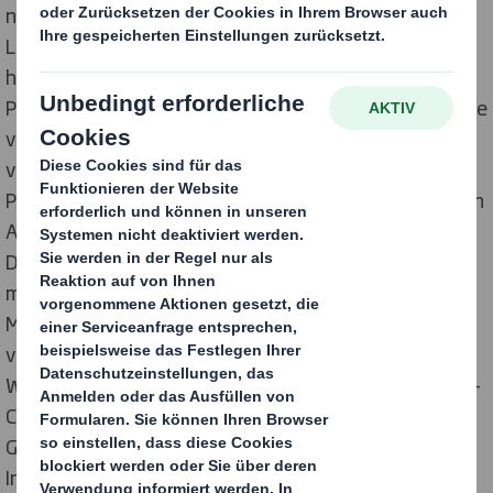
neuesten Produktinnovation der Serie, OSiS+ Session
Label Powder Cloud, hat DS Smith eine ebenso
hochwertige wie aufmerksamkeitsstarke
Premiumverpackung kreiert. Die mit silberner Prägefolie
veredelte Presenter-Box in elegantem Schwarz
verschaffte dem neuartigen Puderspray bei seiner
Präsentation in den Friseursalons einen faszinierenden
Auftritt. Beim Öffnen animiert das im Inneren des
Deckels angebrachte Lentikular den Sprühstoß des
mikrofeinen Pudernebels. Der außergewöhnliche
Motioneffekt und die edle Optik der Verpackung
versprechen Schwarzkopf Professional eine hohe
Wahrnehmung im Friseurmarkt. Die Jury der POPAI D-A-
CH Awards belohnte das markenstimmige
Gesamtkonzept von DS Smith mit dem bronzenen
Indianer.