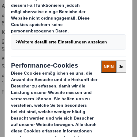
Also entwickelte DS Smith in Partnerschaft mit
abCrémation ein einzigartiges, patentiertes,
ökologisch und ökonomisch verantwortliches Produkt.
Kunden können wieder beruhigt sein, dass alle
gesetzlichen Vorschriften und Standards mit
Sicherheit eingehalten werden und abCrémation
verzeichnet bereits eine Umsatzzunahme. Die neuen
Särge erfüllen nicht nur die Vorschriften, sondern sind
außerdem umweltfreundlicher, denn sie bestehen zu
100% aus Wellpappe und sind mit wasserbasierten
Farben bedruckt.