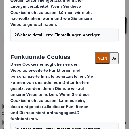
Jean-Michel Audivert, Directeur Commercial DS Smith
Packaging Kunheim, sagt: „Wir arbeiten seit vielen
Jahren eng mit abCrémation zusammen und verstehen