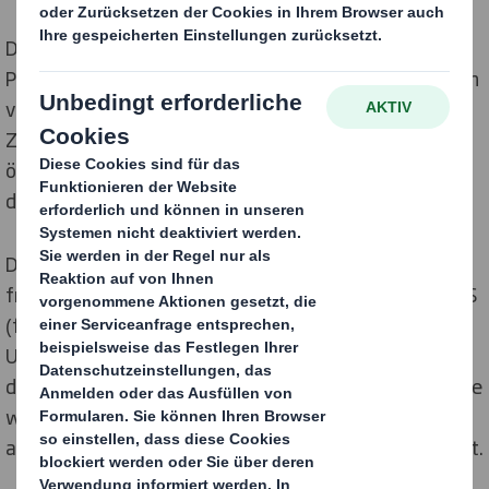
DS Smith hat schon vor mehr als 20 Jahren mit der
Produktion von Särgen aus Wellpappe begonnen. In den
vergangenen acht Jahren gab es eine enge
Zusammenarbeit mit abCrémation, einem Anbieter
ökologischer Särge, zur Einführung eines Modells, das
die strengeren neuen Vorschriften für Särge erfüllt.
Die neuen Normen wurden vom
französischen Gesundheitsministerium und der ANSES
(französische Behörde für Lebensmittelsicherheit,
Umwelt- und Arbeitsschutz) formuliert. Für alle Särge,
die verbrannt werden, gelten nun strenge Auflagen. Sie
werden mechanisch und auf ihre klimatischen,
atmosphärischen und spezifischen Emissionen geprüft.