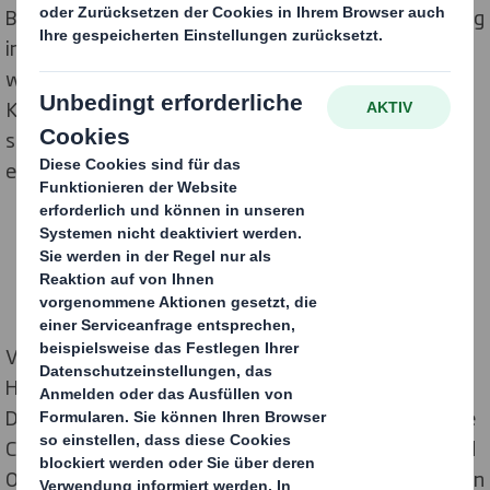
Branche einzigartigen Konzepts liegt auf der Schaffung
individueller Display- und Verpackungs-Lösungen,
welche alle Aspekte des jeweiligen Supply Cycles der
Kunden berücksichtigen. Das Ergebnis ist eine
signifikante Verkürzung der Time-to-Market sowie
echter Mehrwert für die Kunden des Unternehmens.
Vor etwas mehr als einem Jahr hat DS Smith in
Hamburg das erste PackRight Centre in der Region
Deutschland und Schweiz eröffnet. Es folgten weitere
Centren in Erlensee im Rhein-Main-Gebiet, Pulheim und
Oftringen in der Schweiz. Mit rund 70 geladenen Gästen