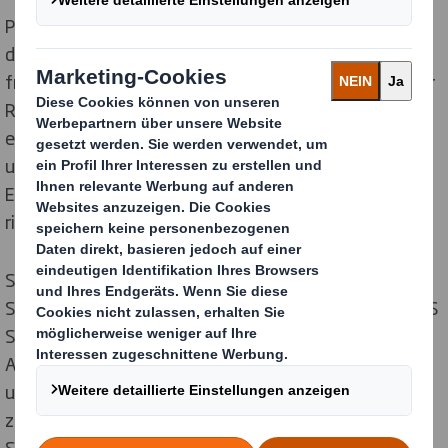
Per V Frederiksen, Managing Director bei DS Smith in
der Region Deutschland und Schweiz, betonte: „Ich
freue mich sehr, erneut ein PackRight Centre in unserer
Region zu eröffnen. Die Resonanz unserer Kunden ist
extrem positiv und bestärkt uns darin, dass wir mit
unserem in der Branche einzigartigen Konzept zur
Erhöhung der Wertschöpfung unserer Kunden auf dem
richtigen Weg sind.“
Stefan Eller, Customer Excellence Director bei DS
Smith, hob hervor: „In den Workshops, die in unseren DS
Smith PackRight Centren stattfinden, kommen
Ansprechpartner aus unterschiedlichen Bereichen bei
unseren Kunden mit Designern von DS Smith
zusammen. So werden nicht nur alle Bereiche des
Supply Cycles aus unterschiedlichen Blickwinkeln