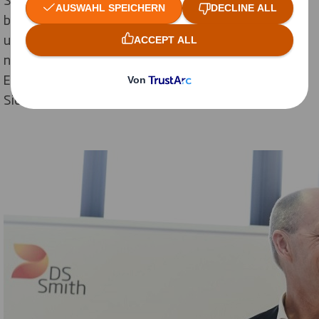
betrachtet, auch interne Abstimmungsprozesse bei
unseren Kunden fallen deutlich kürzer aus, weil die
notwendigen unternehmenseigenen Experten in die
Entwicklung involviert sind und ihre jeweiligen
Sichtweisen einbringen können.