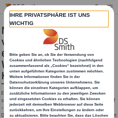
Skip to main content
Neues PackRight Centre
von DS Smith in Kaarst
eröffnet - Maximale
Wertschöpfung für die
Kunden
Ein Erfolgskonzept setzt sich durch: DS Smith hat
soeben in Kaarst – nahe der Metropolregion Düsseldorf
– das fünfte PackRight Centre in der Region
Deutschland und Schweiz eröffnet. Der Fokus des in der