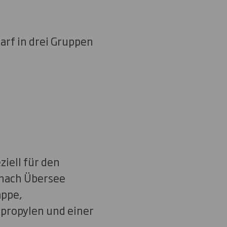
rf in drei Gruppen
iell für den
 nach Übersee
appe,
propylen und einer