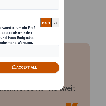
Leben erleichtern.
en, was die
tbewerbsintensivste
utomobilsektor weltweit