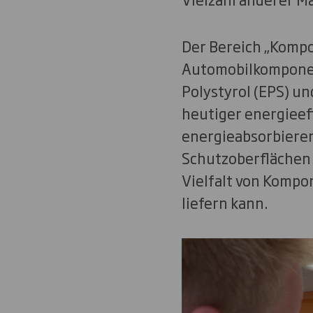
Der Bereich „Kompo
Automobilkomponen
Polystyrol (EPS) u
heutiger energieef
energieabsorbiere
Schutzoberflächen 
Vielfalt von Kompo
liefern kann.