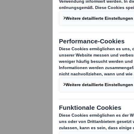
Mit dem Start
die Packaging
Automobilsekto
die Automobili
Die neue Website p
also unser breites
Kunststoff, Schäu
Beratungsdienste,