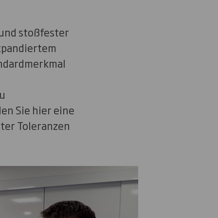
und stoßfester
xpandiertem
tandardmerkmal
u
en Sie hier eine
ster Toleranzen