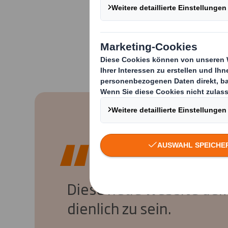
Die neue Seite sol
Ob OEMs oder Zulief
innovativen Design
Industrie der Welt 
Diese neue Website dem
dienlich zu sein.