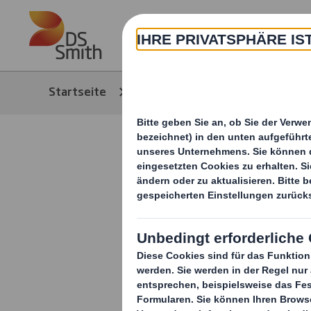
Skip to main content
Über
Startseite
Media
News/Pressem
DS Smith l
Automobil