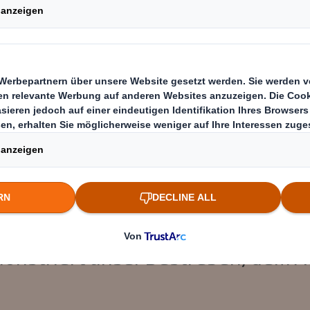
l den Kunden im globalen Automobilsektor das 
erer - jeder kann nun schnell und einfach seh
er von DS Smith für die komplexeste und wet
entwickelt haben.
onstriert unser Bestreben, dem A