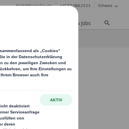
Kontaktieren Sie uns
+41 62 788 23 23
Schweiz
ltigkeit
Media
Karriere & Jobs
e Automobilindustrie
e für die