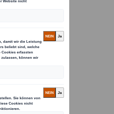
Website geben
as im
 Lieferant für
 Automobilsektor,
gen aus Wellpappe,
bilkomponenten,