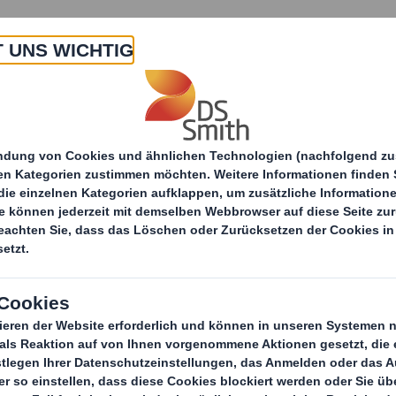
 Uns
Produkte & Service
Branchen
Nachha
itteilungen
DS Smith launcht neue Website für di
auncht neue Websit
industrie