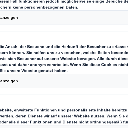
 einer neuen kundenorientierten 
 Strategen von DS Smith mächtig G
r, wo sie ihre Position als globaler
ndustrie festigen wollen.
räsentiert alle Angebote von DS Smith für den
 Sortiment von Material-Mix-Verpackungslösun
men und anderen Materialien, unsere Automo
 Recyclinglösungen und mehr.