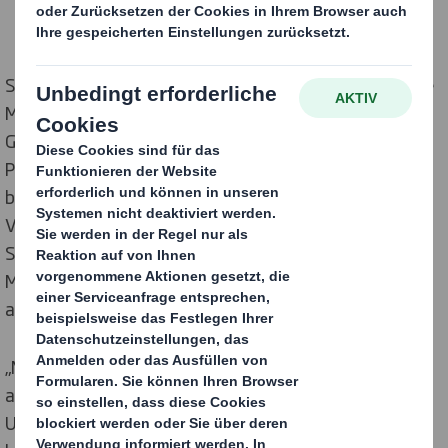
Stefan Kunzmann war 13 Jahre bei Kraft Foods (heute
Mondelēz) tätig, zuletzt als Verkaufsdirektor
Großkunden. 2006 wechselte er als Director Sales zu
PepsiCo und wurde 2011 zum Sales Senior Director
befördert. In dieser Funktion verantwortete er den
Vertrieb LEH & Gastronomie sowie das Marketing
Snacks. Darüber hinaus war er für den Bereich Change
Management bei PepsiCo zuständig und maßgeblich
am Wachstum von PepsiCo Deutschland beteiligt.
„Mit Stefan Kunzmann haben wir uns große Expertise
aus dem Bereich Fast Moving Consumer Goods ins
Unternehmen geholt“, freut sich Per V Frederiksen. „Er