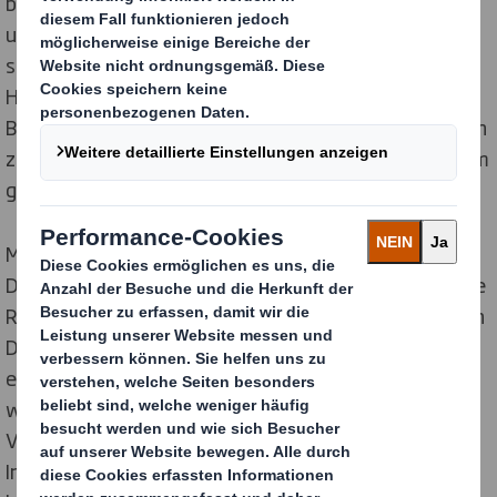
bringt umfangreiches Wissen über Trends im Handel
und Konsumentenverhalten am Point of Sale mit. So
sind wir noch besser in der Lage, die
Herausforderungen unserer Kunden aus diesem
Bereich zu verstehen und maßgeschneiderte Lösungen
zu entwickeln, die deren Umsatz steigen und Kosten im
gesamten Supply Cycle minimieren.“
Michael Lamprecht, bisher Sales Director der Region
Deutschland & Schweiz, hat sich dazu entschieden, die
Rolle des Sales Director Core bei DS Smith in der Region
Deutschland & Schweiz zu übernehmen. Damit
einhergehen soll eine deutliche Stärkung dieses
wichtigen Geschäftsbereichs, zu dem clevere
Verpackungskonzepte im Bereich Transport- und
Industriegut-Verpackungen ebenso gehören, wie