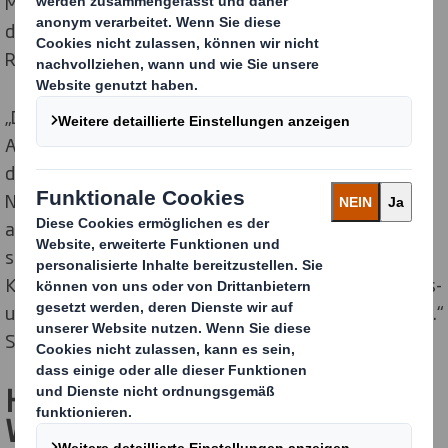
Müll in Verbindung gebracht, was dazu führt, dass sich
die Gesetzgebung und der Verbraucher auf die
Reduzierung von Verpackungen konzentrieren.
„Das Paket zur Kreislaufwirtschaft fördert neue
Anforderungen des Ökodesigns, und die Einstellungen
der Verbraucher fördern Innovationen bei der
Nachhaltigkeit und eine grundlegende Neugestaltung
aller Produkte, Materialien und Verpackungen. Dies
stellt ein Risiko, aber auch eine Chance dar, unsere
Kunden mit Lösungen zu begeistern, die ihre Leistungs-
und Nachhaltigkeitsanforderungen in Einklang bringen.“
Sam Jones, Nachhaltigkeitsmanager.
Herausfordernde
Wahrnehmungen