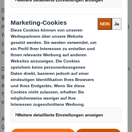
DS Smith arbeitet kontinuierlich daran, den wahren
Wert nachhaltiger Verpackungen zu fördern, die
Produkte schützen und Marken aufbauen. Zum Beispiel
fördern Verpackungsinnovationen wie PACE eine
zuverlässige Verpackungsleistung, reduzieren Abfall
und verwenden nicht mehr Material als nötig.
Die Auswirkungen von Verpackungen machen nur einen
Bruchteil der gesamten Kohlenstoffauswirkungen
eines Produkts aus, und Verpackungen schützen
typischerweise zehnmal mehr Ressourcen als sie
verbrauchen.*
Aus diesem Grund macht eine Spezifizierung auf
Grundlage der Leistung und nicht der Papierparameter