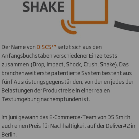
Der Name von
DISCS™
setzt sich aus den
Anfangsbuchstaben verschiedener Einzeltests
zusammen (
D
rop,
I
mpact,
S
hock,
C
rush,
S
hake). Das
branchenweit erste patentierte System besteht aus
fünf Ausrüstungsgegenständen, von denen jedes den
Belastungen der Produktreise in einer realen
Testumgebung nachempfunden ist.
Im Juni gewann das E-Commerce-Team von DS Smith
auch einen Preis für Nachhaltigkeit auf der Deliver#2 in
Berlin.