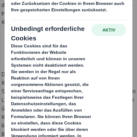
der neuen, formreduzierten Gestaltung ist die „Aroma-
Mark”, welche den unvergleichlichen Lavazza
Kaffeeduft visualisiert.
Das neue Sinnbild für den perfekten italienischen
Kaffeegenuss steht auch im Fokus der umfangreichen
Sonderplatzierung, mit der Lavazza den modernisierten
Look seiner Produkte im Handel promotet: in Form einer
überdimensionalen Tasse, aus der köstlicher
Kaffeeduft strömt. Dieser motorbetriebene und
lichtsensorgesteuerte Topper weckt als zentraler
Blickfang maximale Aufmerksamkeit beim Shopper.