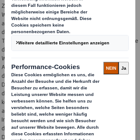
Zusammen mit den hochwertig bedruckten
Warendisplays, Säulen und Stellwänden weist das
auffällige Deko-Element gleichzeitig auf das Add-on
der Verkaufskampagne hin – eine exklusive Gratis-
Tasse. Entwickelt, produziert und konfektioniert wurde
der außergewöhnliche Verwandlungskünstler aus
Wellpappe von DS Smith und BestSeller – Agentur für
Absatzförderung, welche das Konzept und Design für
die technische Realisation durch die Display-Profis von
DS Smith lieferte. Der besondere Clou: Die Elemente
des modularen Displaysystems lassen sich flexibel
kombinieren und damit jeder Marktumgebung
anpassen – sei es als Insel, Straße oder als dekorative
Infosäule für den Eingangsbereich. Die Juroren des
diesjährigen Superstars zeigten sich von dem
Displaykonzept begeistert und prämierten die Lösung