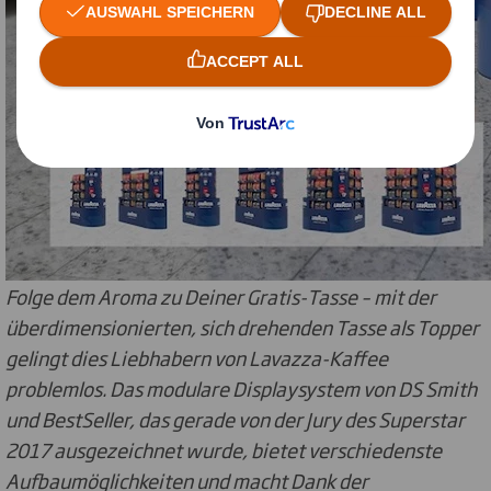
Folge dem Aroma zu Deiner Gratis-Tasse – mit der
überdimensionierten, sich drehenden Tasse als Topper
gelingt dies Liebhabern von Lavazza-Kaffee
problemlos. Das modulare Displaysystem von DS Smith
und BestSeller, das gerade von der Jury des Superstar
2017 ausgezeichnet wurde, bietet verschiedenste
Aufbaumöglichkeiten und macht Dank der