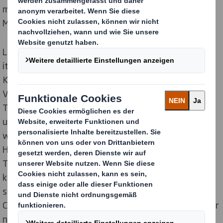
mit Silber in der Kategorie „Display mit
Materialschwerpunkt Wellpappe, warentragend”.
Lavazza steht seit 1895 für Premiumqualität, echt
italienisches Lebensgefühl und höchsten
Kaffeegenuss. Mit dem neuen, weltweit einheitlichen
Verpackungsdesign verschaffte der italienische
Traditionsröster Nr. 1 seinen Produkten ein modernes
und gleichsam unverwechselbares Outfit. Flankiert
wird der neue Markenauftritt von einer Promotion im
Handel, bei der sich die Shopper eine exklusive Aroma-
Tasse sichern können: Einfach zwei Aktionsprodukte
kaufen, Kassenbon einschicken oder hochladen und
schon erhalten sie per Post eine Espresso- oder Caffè
Crema-Tasse, bedruckt mit der Aroma-Mark in einer der
neuen Produktfarben.