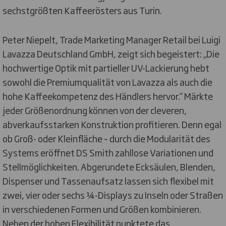
sechstgrößten Kaffeerösters aus Turin.
Peter Niepelt, Trade Marketing Manager Retail bei Luigi
Lavazza Deutschland GmbH, zeigt sich begeistert: „Die
hochwertige Optik mit partieller UV-Lackierung hebt
sowohl die Premiumqualität von Lavazza als auch die
hohe Kaffeekompetenz des Händlers hervor.” Märkte
jeder Größenordnung können von der cleveren,
abverkaufsstarken Konstruktion profitieren. Denn egal
ob Groß- oder Kleinfläche – durch die Modularität des
Systems eröffnet DS Smith zahllose Variationen und
Stellmöglichkeiten. Abgerundete Ecksäulen, Blenden,
Dispenser und Tassenaufsatz lassen sich flexibel mit
zwei, vier oder sechs ¼-Displays zu Inseln oder Straßen
in verschiedenen Formen und Größen kombinieren.
Neben der hohen Flexibilität punktete das