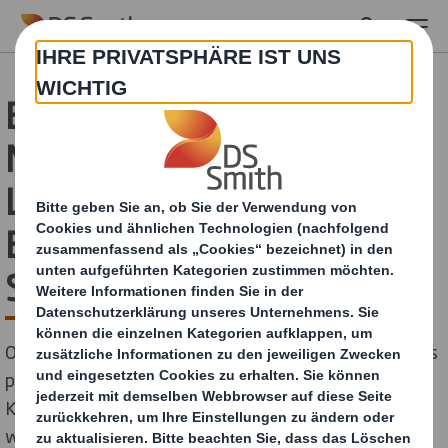
Skip to main content
Einzigartiger
Markenauftritt für
Lavazza - DS Smith und
BestSeller gewinnen
Superstar in Silber
Ob Espresso oder Caffè Crema – seit März dieses Jahres
präsentieren sich die Spezialitäten des italienischen
Kaffeerösters Lavazza am Point of Sale in einem
weltweit einheitlichen Verpackungsdesign. Key Visual