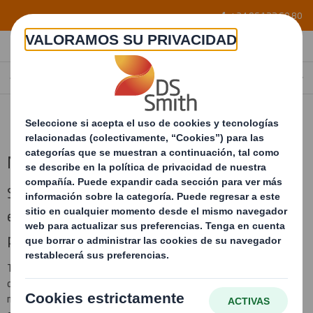
Skip to main content
+34 96 122 60 80
PRODUCTOS
SPAIN
ES
Nuestros productos
Somos capaces de diseñar la solución de
embalaje industrial a medida y multimaterial
para sus productos
Trabajamos a medida, sea cual sea su necesidad nos encargamos
de hacer un estudio, para que su producto se embale con los
materiales óptimos y poder ahorrar en sus costes totales. Este