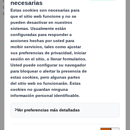
concepto se aplica en toda la cadena de suministro, desde el
diseño de los elementos de protección de su producto hasta el
desarrollo del embalaje de almacenamiento y transporte.
Embalajes para exportación
Contenedores de cartón con diferentes
posibilidades de plegado, para ahorrar
espacio ocupado en la entrega del
embalaje en vacío y en su almacenamiento.
Ir a la ficha del producto
Embalaje para graneles sólidos
Embalajes realizados en cartón ondulado
de máxima resistencia (cuádruples,
quíntuples y séxtuples) para graneles
industriales, capaces de apilar hasta