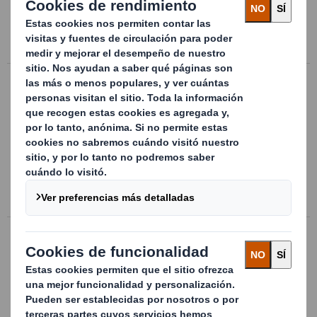
1.000 Kg.
Ir a la ficha del producto
Contenedor de cartón para líquidos
Embalaje realizado 100% en cartón
ondulado para transporte y
almacenamiento de 1.000 litros a granel.
Testado bajo norma ISTA 3H.
Ir a la ficha del producto
Embalajes Box Palet a medida
Contenedores de cartón grandes
dimensiones, en cualquier tamaño
y calidad que necesite. Pensados para el
transporte, almacenamiento y grupaje.