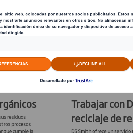
orgánicos
y alimentarios
 destino mejor
orgánicos
Trabajar con D
reciclaje de r
sus residuos
estros procesos
r que cumple la
DS Smith ofrece un servicio 