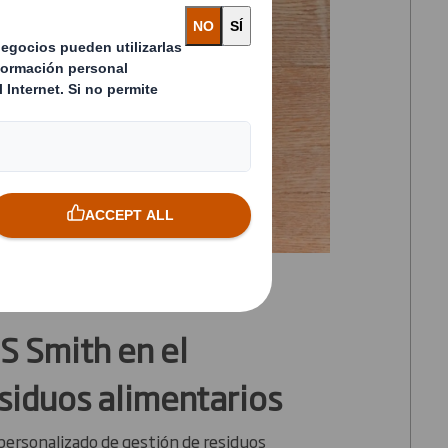
S Smith en el
esiduos alimentarios
personalizado de gestión de residuos