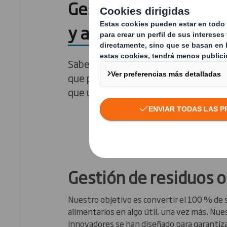
Gestión de residuos 
y alimentarios
Sabemos que los residuos orgánicos 
que produce su empresa merecen un
que un vertedero.
Gestión de residuos 
Nuestro objetivo es convertir el 100 % de 
alimentarios en algo útil, una vez más. Nu
innovadores se han diseñado para garantiza