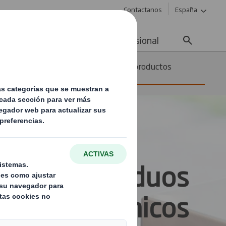
Contactanos
España
ad
Noticias
Carrera profesional
duos y
Alimentos y productos
orgánicos
tión de residuos
orgánicos