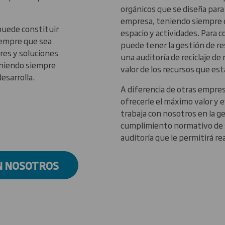
orgánicos que se diseña para 
empresa, teniendo siempre 
 puede constituir
espacio y actividades. Para
iempre que sea
puede tener la gestión de r
res y soluciones
una auditoría de reciclaje de
eniendo siempre
valor de los recursos que e
esarrolla.
A diferencia de otras empre
ofrecerle el máximo valor y e
trabaja con nosotros en la ge
cumplimiento normativo de s
auditoría que le permitirá re
N NOSOTROS