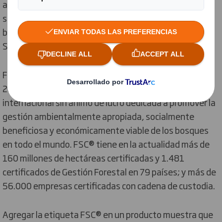
apoyado a nuestro mayor proveedor de papel para que
se involucre en cuestiones forestales y de
biodiversidad y somos miembros del Forest
Stewardship Council®.
Forest Stewardship Council FSC® (FSC- C128929), con
29 de años de trayectoria, es una organización
internacional sin ánimo de lucro dedicada a promover la
gestión ambientalmente apropiada, socialmente
beneficiosa y económicamente viable de los bosques
en todo el mundo. FSC® tiene en la actualidad más de
160 millones de hectáreas certificadas y 1.481
certificados de Gestión Forestal en 79 países; y más de
56.000 empresas certificadas con cadena de custodia.
Agregar la etiqueta FSC® en un producto muestra que