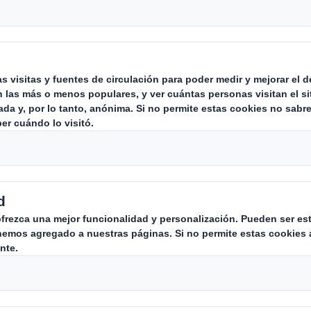
en contacto contigo en breve en r
mbiante
Quienes somos
Que ha
Sobre DS Smith
Soluciones
Sobre International Paper
Productos
Combinación IP + DS Smith
Servicios d
Inversores
Sostenibilidad
Media