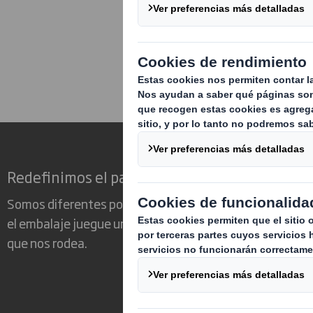
Nos pondremos 
consulta.
Redefinimos el packaging para un mundo ca
Somos diferentes porque vemos la oportunidad de que
el embalaje juegue un papel fundamental en el mundo
que nos rodea.