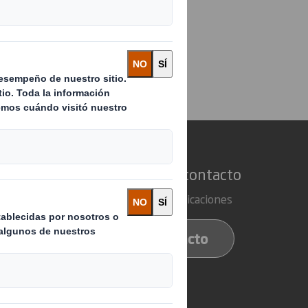
elación a tu
cemos
Estar en contacto
 de embalaje
Nuestras ubicaciones
 de papel
Contacto
e reciclaje