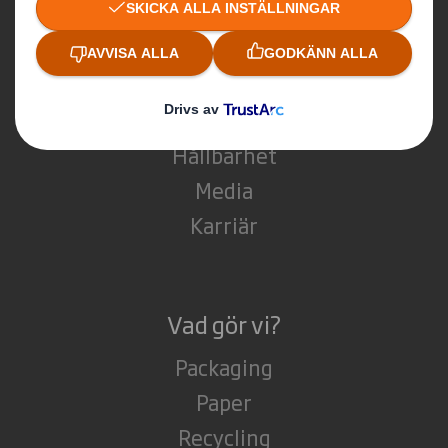
Vilka är vi?
Om DS Smith
Om International Paper
Om IP & DS Smiths sammanslagning
Hållbarhet
Media
Karriär
Vad gör vi?
Packaging
Paper
Recycling