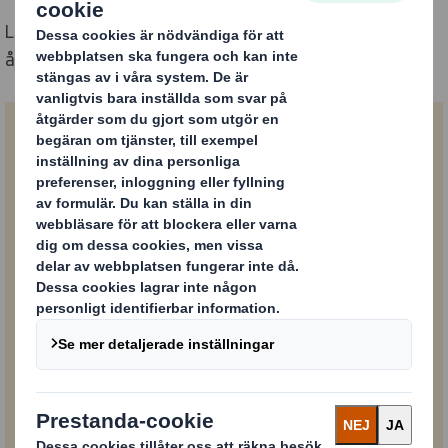
Låt dig inspireras av POS- och Displaylösningar för hela
året.
Förnamn
Efternamn
E-post
Telefonnummer