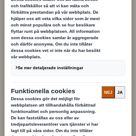
Företag
Land
Funktion/Avdelning
Ja, jag vill gärna få meddelanden, nyheter och
DS Smith
uppdateringar om produkter och tjänster från
via e-post.
Du kan när som helst dra tillbaka ditt samtycke via
avanmälningsfunktionen längst ner i våra e-
postmeddelanden eller genom att skicka in ett