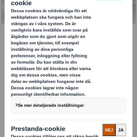
INFORMATION
Easyad utomhusreklam
Utomhusreklam är både slående och kostnadseffektiv
och ger utmärkt valuta för pengarna – av denna
anledning har DS Smith utvecklat Easyad.
Effektiviteten hos utomhusreklam beror främst på att
den nästan oundvikligen når en stor publik.
Möjligheterna för utomhusreklam är mycket
omfattande, från stora reklamtavlor och banderoller vid
vägar till bussar, tåg och stationsutrymmen.