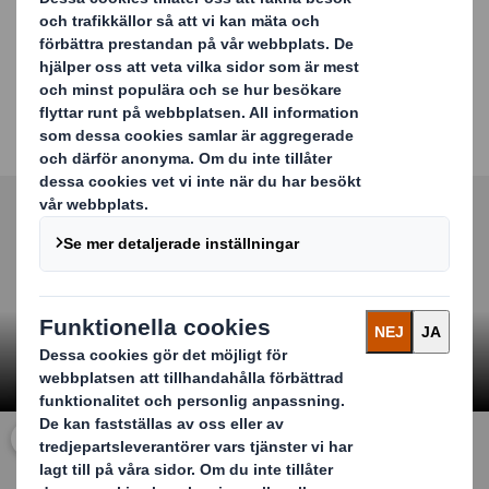
Easyad är ett enkelt och heltäckande system för
reklamtavlor samt reklam på fordon och stolpar.
Affischerna tillverkas av wellpapp och monteras i ett
ramverkssystem utan lim. Materialet är väder- och
vindbeständigt samt enkelt att byta ut. Det är
dessutom återvinningsbart, precis som annan wellpapp.
Carousel. Use previous and next buttons to move betwe
Klicka för att göra videon större