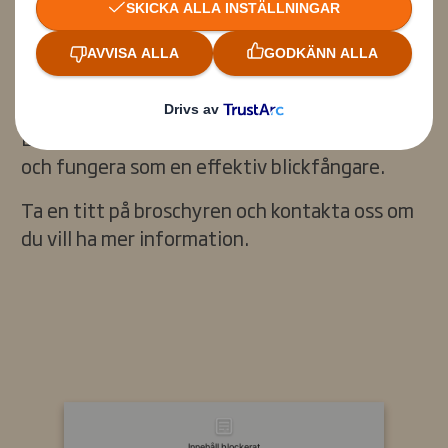
Easyad är en effektiv utomhusreklam som
sticker ut. Det tryckta arket kan vara
dubbelsidigt, vilket gör det enkelt att byta
budskap genom att vända på det.
Easyad kan även sträcka sig utanför sin ram
och fungera som en effektiv blickfångare.
Ta en titt på broschyren och kontakta oss om
du vill ha mer information.
Innehåll blockerat