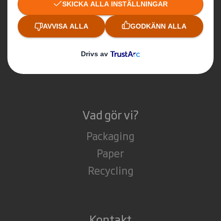
Om IP & DS Smiths sammanslagning
Hållbarhet
Media
Karriär
Vad gör vi?
Packaging
Paper
Recycling
Kontakt