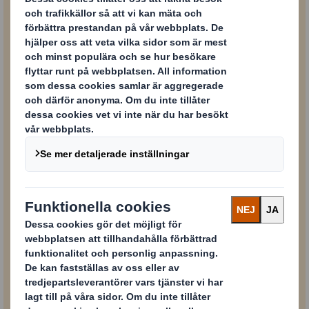
Innehåll blockerat
För att kunna se detta innehåll måste du godkänna ”prestanda”-kakor
Powered by
PDF
Ladda ner broschyren här
0,8 MB