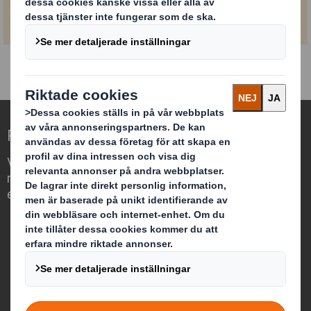
Redefining Packaging for a Changing World
Vi differentierar oss genom att se
möjligheten för förpackningar att spela
en viktig roll i vår omvärld.
Vilka är vi?
Om DS Smith
Om International Paper