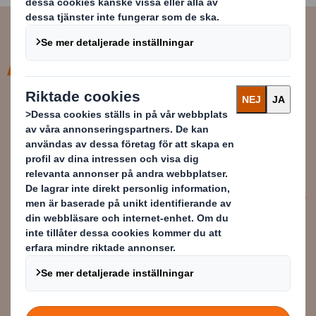
Vi anpassade tryck och grafisk
identitet för att harmonisera med
känslan i de nya bruna
förpackningarna
Anton Bengtsson
Key Account Manager på DS Smith