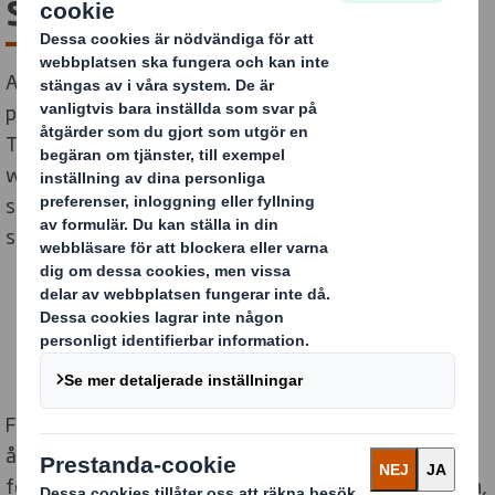
skyddar Absolut Vodka
Absolut Vodka är världens ledande varumärke inom
premiumvodka, och en del av Pernod Ricard-koncernen.
Tillsammans har vi utvecklat en brun
wellpappförpackning för att skydda deras populära
sortiment av smaksatta vodkaprodukter och
spritdrycker.
Förpackningslösningen är tillverkad av 100 %
återvinningsbar fiberbaserad wellpapp och utformad
för att ge ett robust skydd genom hela leveranskedjan,