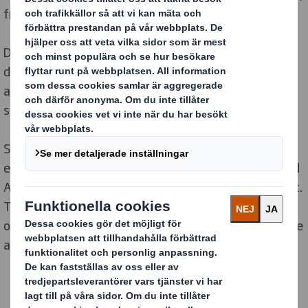
från transport och hantering till butik och konsument.
De bruna förpackningarna kombinerar ett tydligt
designspråk med flera olika konstruktionslösningar
anpassade efter Absolut Vodkas olika produkter och
smaker, från lime och citron till päron och vattenmelon.
Smakerna lyfts fram genom färgval och grafiska
element på förpackningarnas utsida, tillsammans med
Absolut Vodkas tydliga typografi och visuella identitet.
Tidigare har varumärket främst förknippats med vita
och blanka förpackningar – ett uttryck som fortfarande
används för delar av sortimentet.