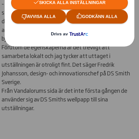
– Materialet kommer från DS Smith och från vår sida,
som ofta och gärna är med på konstnärsprojekt som
detta, är vi tacksamma över att se hur kreativt det går
att använda vårt material. Wellpapp är fantastiskt att
bygga i, kan bära flera ton och är mycket flexibelt.
Förutom de egenskaperna är det trevligt att
samarbeta lokalt och jag tycker att uttaget i
utställningen är otroligt fint. Det säger Fredrik
Johansson, design- och innovationschef på DS Smith
Sverige.
Från Vandalorums sida är det inte första gången de
använder sig av DS Smiths wellpapp till sina
utställningar.