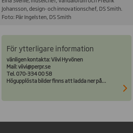
Elna Svenle, museichef, Vandalorum och Fredrik
Johansson, design- och innovationschef, DS Smith.
Foto: Pär Ingelsten, DS Smith
För ytterligare information
vänligen kontakta: Viivi Hyvönen
Mail: viivi@perpr.se
Tel. 070-334 00 58
Högupplösta bilder finns att ladda ner på
perpr.se.