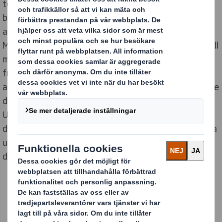
torklada som en gång låg på platsen. Här möts
besökaren av nutida tongivande konst och design. För
att uppmärksamma att det är 40 år sedan Bruno
Mathsson-priset instiftades, visar Vandalorum fram till
mars ut en omfattande utställning med de
framstående formgivare, inredningsarkitekter och
arkitekter som fått Mathsson-priset sedan det började
delas ut 1984.
Utställningen är formgiven av den välrenommerade
designbyrån TAF som arbetat fram de podier och andra
unika lösningar i wellpapp målade i svagt rosa och som
de olika unika objekten är placerade på.