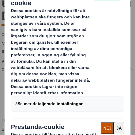
utställning i wellpapp från
DS Smith
På Vandalorum pågår en unik utställning kring Bruno
Mathsson-priset och för att uppmärksamma dess 40-
åriga historia. Utställningen är formgiven av den
välrenommerade designbyrån TAF, som arbetat fram
de vackra podierna tillverkade i wellpapp från DS Smith.
I utkanten av småländska Värnamo ligger Vandalorum,
ett museum i ett arkitektoniskt uttryck likt den