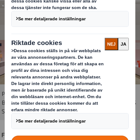
På museet Vandalorum pågår en unik utställning kring
Bruno Mathsson-priset, med podier i wellpapp från DS
Smith. Foto: Patrik Lindell
Fantastiskt material att bygga i