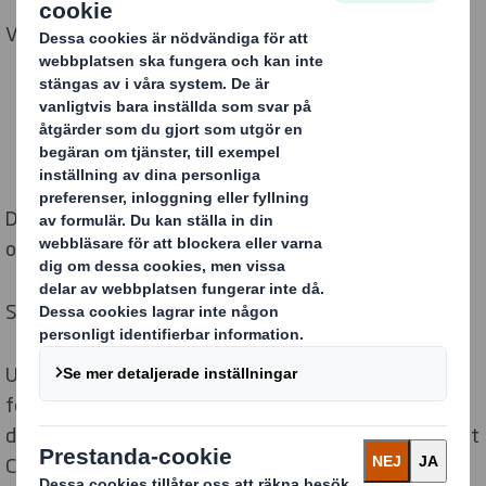
Vår styrka är din!
Dina förpackningar spelar roll. För både dig och världen
omkring dig.
Styrka och balans hand i hand.
Upptäck hur innovativa lösningar kan öka din
försäljning och minska dina kostnader. Samtidigt som
de pressar luft ur distributionen, vilket betyder minskat
CO2-utsläpp.