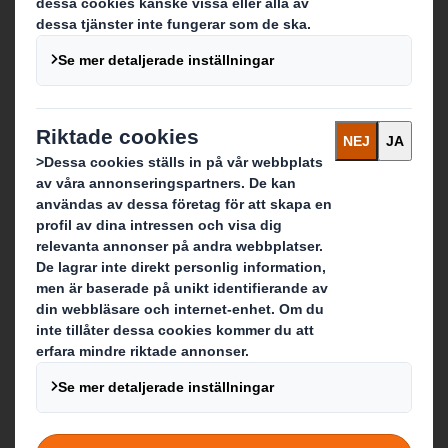
Vilka är vi?
Om DS Smith
Om International Paper
Om IP & DS Smiths sammanslagning
Hållbarhet
Media
Karriär
Vad gör vi?
Packaging
Paper