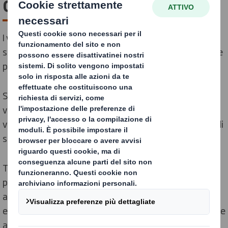
ceramica
I vantaggi tipici degli imballaggi in cartone ondulato
sono ancora più evidenti quando si tratta di proteggere
prodotti fragili come articoli in porcellana e in vetro.
Soluzioni in grado non solo di garantire l’integrità dei
vostri prodotti più delicati ma capaci anche di
valorizzare la vostra marca grazie alla elevata qualità di
stampa.
Tecniche innovative, quindi, ed espositori POS per
presentare al meglio i prodotti in porcellana e vetro
all’interno del punto vendita che, uniti alla nostra
esperta consulenza per le linee di imballaggio, permette
ai nostri clienti di aumentare la produttività.