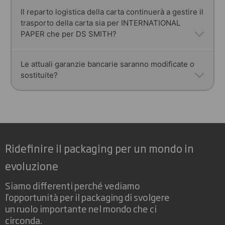
Esamineremo tutti i materiali e le specifiche
Il reparto logistica della carta continuerà a gestire il
trasporto della carta sia per INTERNATIONAL
attuali e valuteremo eventuali modifiche
PAPER che per DS SMITH?
necessarie. Eventuali modifiche saranno discusse
e concordate con voi. Le tempistiche varieranno a
seconda dell’impatto delle eventuali modifiche e al
Nel breve termine tutte le operazioni rimangono
Le attuali garanzie bancarie saranno modificate o
momento non abbiamo stabilito un lasso di
sostituite?
invariate. Eventuali modifiche al processo
tempo stabilito entro cui farle. Per ora tutto
operativo, qualora dovessero avvenire, vi saranno
rimane come è adesso.
comunicate il prima possibile.
Questo aspetto sarà esaminato, discusso e
concordato caso per caso.
Ridefinire il packaging per un mondo in
evoluzione
Siamo differenti perché vediamo
l'opportunità per il packaging di svolgere
un ruolo importante nel mondo che ci
circonda.