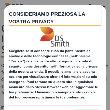
Skip to main content
Combinazione
International Paper e DS
Smith - Fornitori
Ora che International Paper e DS Smith si sono unite per
formare un’unica azienda leader globale nelle soluzioni
di packaging sostenibile, sappiamo che i nostri fornitori
avranno delle domande. Siamo entusiasti del nostro
futuro e speriamo lo possiate essere anche voi.
In qualità di fornitori di fiducia, per adesso i vostri