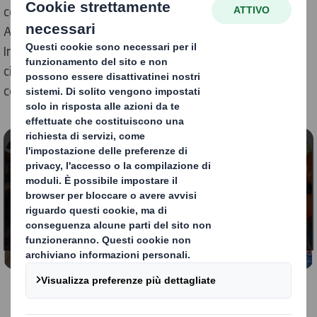
contatti Procurement IP e DS Smith restano invariati.
Ad oggi, gli accordi a livello procurement in atto con
International Paper e DS Smith rimarranno i medesimi,
ci impegniamo a restare in contatto con voi per
comunicarvi eventuali modifiche.
Contenuto bloccato
Per poter visualizzare questo video, è necessario
accettare i "functional" cookies
Modifica le mie impostazioni