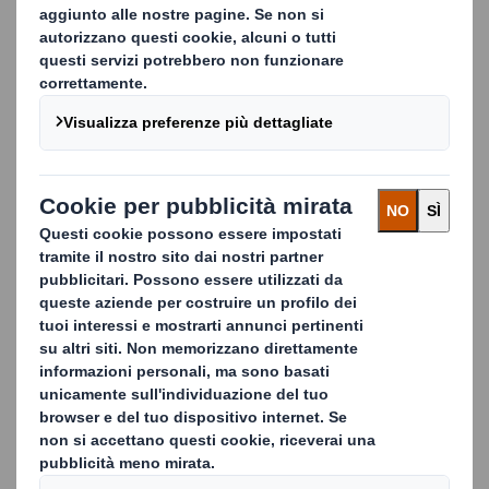
Settori
Con un'esperienza di 40 anni nella promozione
attiva del recycling, godiamo della fiducia di
numerosi settori, fra cui:
Banche Centrali e Commerciali
Retailer
Amministrazioni Governative
Autorità Locali
Agenti di Sicurezza
Servizi Pubblici
Avvocati e Notai
Imprese di Assicurazione e Revisione Contabile
Il controllo della nostra rete nazionale è
centralizzato in modo da garantire la massima
aderenza ai programmi e un referente unico per