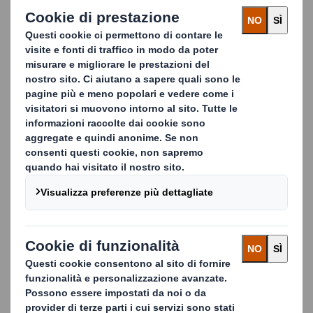
attività centrali dell'azienda.
Lavorare con noi significa riciclare documenti riservati
nel rispetto delle normative e in maniera sostenibile,
perché DS Smith non investe in discariche. Al
contrario, il nostro obiettivo è rendere nuovamente
utile il 100% delle risorse che ci vengono inviate.
Grazie al ritiro direttamente in sede e al tracciamento
completo della procedura di distruzione, il nostro
servizio ha conquistato la fiducia dei mercati
maggiormente interessati alla sicurezza e alla
conformità.
Servizi di Recycling per
una Vasta Gamma di