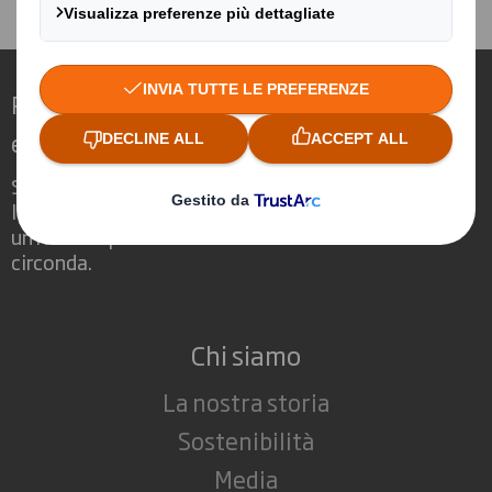
tutti i clienti.
Ridefinire il packaging per un mondo in
evoluzione
Siamo differenti perché vediamo
l'opportunità per il packaging di svolgere
un ruolo importante nel mondo che ci
circonda.
Chi siamo
La nostra storia
Sostenibilità
Media