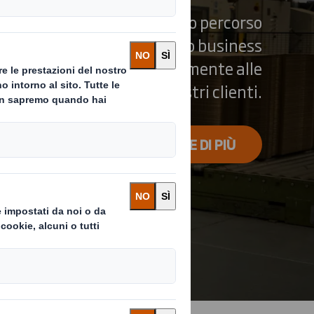
 un nuovo passo nel nostro percorso
ne, per ridisegnare il nostro business
EA e rispondere più rapidamente alle
esigenze dei nostri clienti.
CLICCA QUI PER SAPERNE DI PIÙ