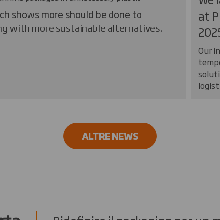
arch shows more should be done to
at 
ing with more sustainable alternatives.
202
Our i
tempe
soluti
logist
ALTRE NEWS
rta
Ridefinire il packaging per un 