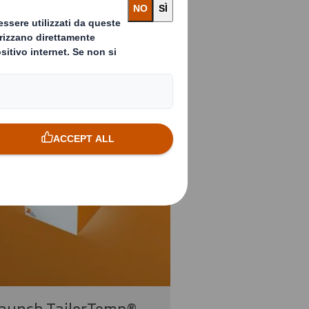
launch TailorTemp®