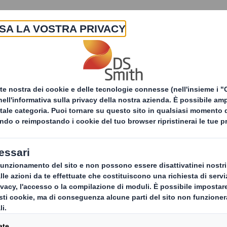
La nostra azienda
Prodotti & Servizi
Sost
icerca
Agire 
n