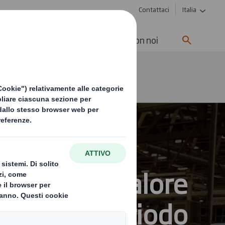
Contattaci
Italia
enibilità
Media
Lavora con noi
Chiudi
per creare valore
el lungo periodo