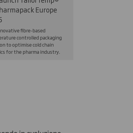
Pharmapack Europe
5
nnovative fibre-based
rature controlled packaging
on to optimise cold chain
ics for the pharma industry.
mondo in evoluzione