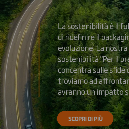
La sostenibilità è il f
di ridefinire il packa
evoluzione. La nostra
sostenibilità "Per il pr
concentra sulle sfide d
troviamo ad affrontar
avranno un impatto su
SCOPRI DI PIÙ