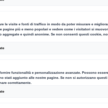
Stiamo compiendo
di trasformazio
nell'Area EM