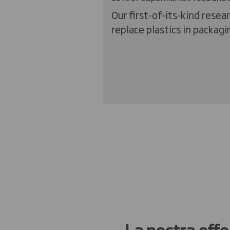
Our first-of-its-kind rese
replace plastics in packag
La nostra offe