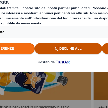
We 
ink is packaged in unnecessary plastic