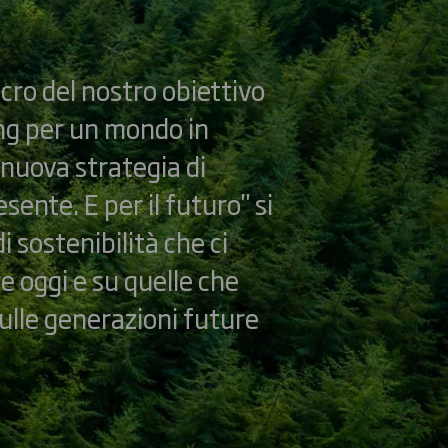
ulcro del nostro obiettivo
ging per un mondo in
 nuova strategia di
esente. E per il futuro" si
i sostenibilità che ci
e oggi e su quelle che
lle generazioni future