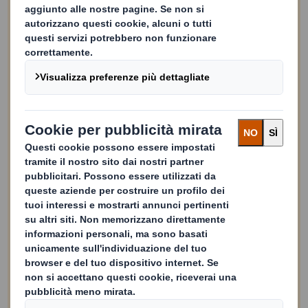
rapporto RES e un membro del
nostro team DS Smith vi
contatterà al più presto
Campo obbligatorio
Nome
Azienda
E-mail
Numero di telefono