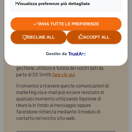
Desidero ricevere comunicazioni, notizie e
aggiornamenti sui prodotti e i servizi di
DS
Smith
per e-mail.
Si
No
Per ulteriori informazioni sulle modalità di
gestione, utilizzo e tutela dei vostri dati da
parte di DS Smith
fare clic qui
.
Il consenso a ricevere queste comunicazioni di
marketing via e-mail può essere revocato in
qualsiasi momento utilizzando l'opzione di
rinuncia in fondo al messaggio oppure
facendone richiesta mediante il modulo di
contatto nel nostro sito web.