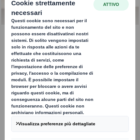
riciclabilità (RES)
Che cos’è il RES?
DS Smith collabora con aziende esterne di ogni
dimensione per testare e sviluppare tecnologie e
soluzioni rivoluzionarie a livello internazionale.
Progettato per chi produce, specifica o sviluppa
imballaggi a base di fibre, il nostro Servizio di valutazione
della riciclabilità (Recyclability Evaluation Service, RES)
offre una valutazione dettagliata della riciclabilità dei
tuoi imballaggi, dimostrando la nostra attenzione alla
sostenibilità e promuovendo un’economia circolare.