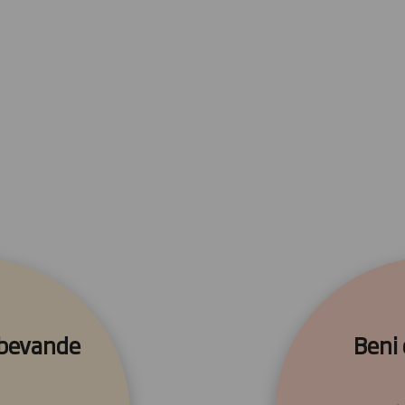
 bevande
Beni