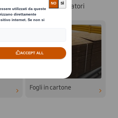
trino i bisogni dei consumatori
Fogli in cartone