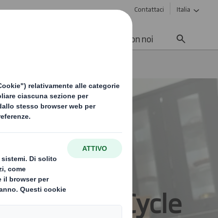
Contattaci
Italia
enibilità
Media
Lavora con noi
Start the Cycle