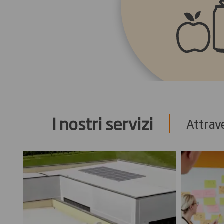
I nostri servizi
Attrave
Beni Indus