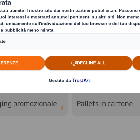
g
Assicurati che i tuoi prodotti incon
ing promozionale
Pallets in cartone