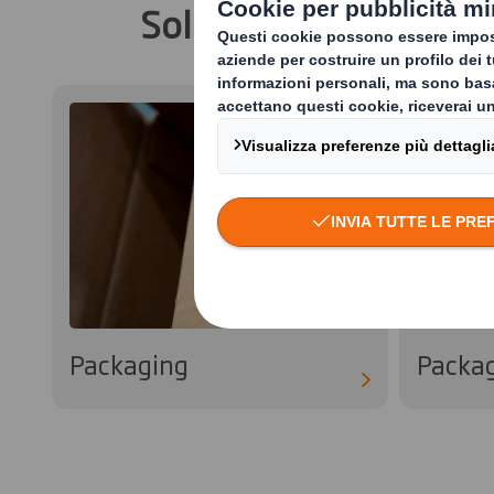
Soluzioni di packagin
Packaging
Packag