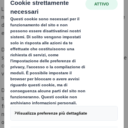
La nostra ampia scelta di fluting e la vasta esperienza
nella progettazione di imballaggi industriali ci consente
di offrire soluzioni idonee alle esigenze dell'industria
elettronica.
Dagli imballaggi più grandi all'utilizzo di zeppe per il
settore tecnico, le nostre soluzioni in cartone al 100% e
composite garantiscono la protezione ottimale dei
vostri prodotti.
Dai resistenti pacchi per altoparlanti agli imballaggi
specificamente progettati per gli strumenti tecnici più
fragili, basta chiedere e noi eseguiremo. Aiutiamo i
nostri clienti del settore elettrico ed elettronico ad
ottenere un vantaggio competitivo grazie