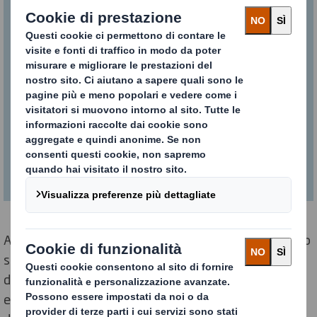
Tutte le nostre energie sono dedicate
ad aiutare i nostri clienti a trovare
nuove soluzioni innovative. I nostri
designer hanno già creato oltre 1000
soluzioni di design per milioni di
prodotti, con l’obiettivo di ridurre l’uso
della plastica.
Anche dei piccoli cambiamenti, come sostituire il nastro
sigillante con lembi autobloccanti oppure stampare
direttamente sul cartone al posto di utilizzare le
etichette di plastica, possono fare un’incredibile