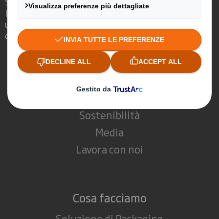
Siamo differenti perché vediamo
l'opportunità per il packaging di svolgere
un ruolo importante nel mondo che ci
circonda.
Chi siamo
La nostra storia
Sostenibilità
Media
Lavora con noi
Cosa facciamo
Soluzione di Packaging