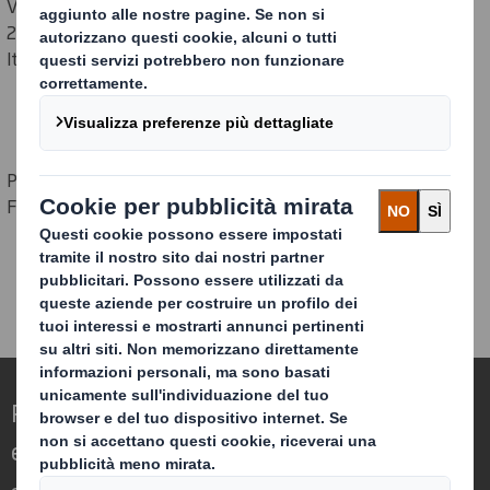
Via Torri Bianche 24
Strada Lanzo 237
20871 Vimercate (MB)
10148 Torino
Italia
Italia
P: +39 03963541
P: +39 011 2282911
F: +39 0396354400
Ridefinire il packaging per un mondo in
evoluzione