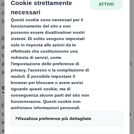
riduzione di rifiuti e inquinamento grazie a soluzioni
circolari e la preparazione delle persone a guidare la
transizione verso l’economia circolare.
Ridefinendo il packaging in un mondo che cambia e
accelerando la transizione verso l’economia circolare, ci
siamo impegnati a condividere i nostri progressi
attraverso una serie di report di sostenibilità aggiornati
annualmente.
Standard
Il report di sostenibilità è redatto in conformità agli
standard GRI: Opzione di base. Le informazioni possono
essere inserite nel report di sostenibilità e nel report
annuale, in linea con i principali obiettivi di sviluppo