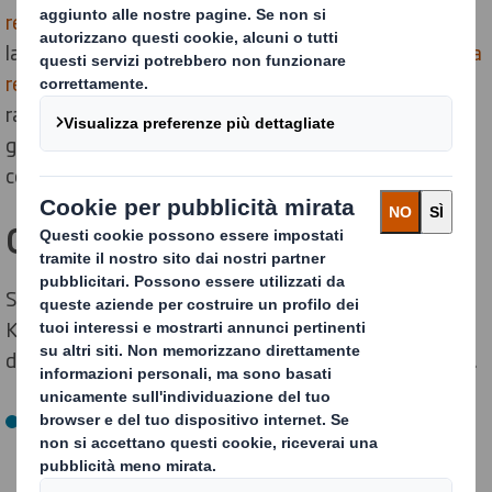
redazione di report e dati di sostenibilità del Gruppo)
, e
la nostra
Basis for Sustainability Reporting (base per la
redazione dei report di sostenibilità)
, che insieme
rappresentano gli standard applicati dall'azienda per
garantire la divulgazione di informazioni accurate,
coerenti e trasparenti.
Garanzia indipendente
Sottoponiamo a una verifica indipendente una serie di
KPI impiegati nei nostri report, a riprova che i dati
divulgati riflettono fedelmente la nostra performance.
Dichiarazione di garanzia limitata indipendente
(Independent Limited Assurance Statement) per
l’ultimo periodo di riferimento