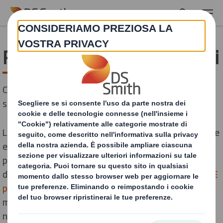
Skip to main content
Report performance e dati
Come restare aggiornati sui nostri ultimi report di
sostenibilità, performance e dati.
La sostenibilità è al centro del nostro modello aziendale
ed è fondamentale per il nostro obiettivo di ridefinire il
packaging in un mondo che cambia. Siamo orgogliosi
della nostra
Strategia di sostenibilità “Per il Presente. E
per il Futuro”
, tesa a chiudere il cerchio attraverso una
migliore progettazione migliore, la tutela delle risorse
naturali traendo il massimo da ogni singola fibra, la