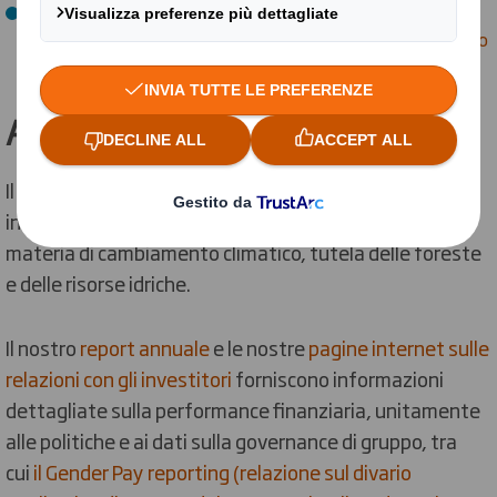
Dichiarazione di garanzia limitata indipendente
(Independent Limited Assurance Statement) per l’anno
base ricalcolato (2015)
Altri report
Il nostro resoconto annuale al CDP contiene
informazioni e analisi dettagliate di performance in
materia di cambiamento climatico, tutela delle foreste
e delle risorse idriche.
Il nostro
report annuale
e le nostre
pagine
internet sulle
relazioni con gli investitori
forniscono informazioni
dettagliate sulla performance finanziaria, unitamente
alle politiche e ai dati sulla governance di gruppo, tra
cui
il Gender Pay reporting (relazione sul divario