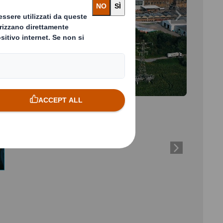
Next slide
video