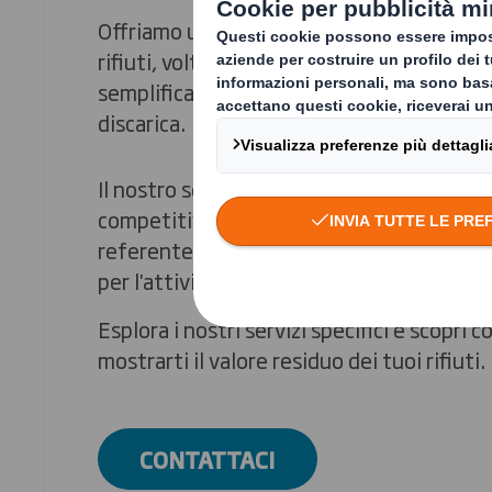
Offriamo una vasta gamma di servizi di ric
rifiuti, volti a migliorare le percentuali di 
semplificare le procedure e ridurre i confer
discarica.
Il nostro servizio di raccolta, tempestivo e
competitivo e spesso più conveniente in 
referente unico per i vari flussi di rifiuti
per l'attività dell'azienda.
Esplora i nostri servizi specifici e scopri
mostrarti il ​​valore residuo dei tuoi rifiuti.
CONTATTACI