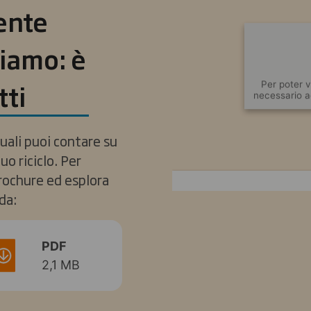
ente
iamo: è
tti
Per poter v
necessario a
quali puoi contare su
tuo riciclo. Per
brochure ed esplora
da:
PDF
2,1 MB