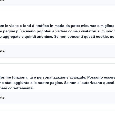
riciclo
Carousel. Use previous