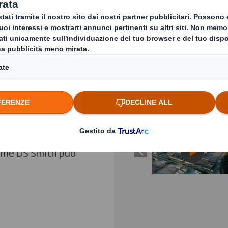
iclo e gestione dei
Previous slide
recycling,
imenti di rifiuti in
 affidabile, è
quanto fornisce un
Clicca per ingrandire il 
, lasciando più tempo
 come DS Smith può