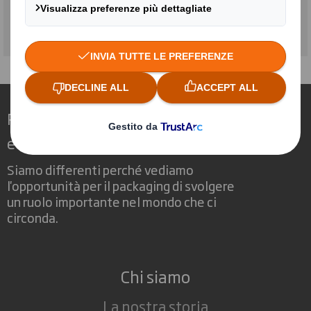
Ridefinire il packaging per un mondo in
evoluzione
Siamo differenti perché vediamo
l'opportunità per il packaging di svolgere
un ruolo importante nel mondo che ci
circonda.
Chi siamo
La nostra storia