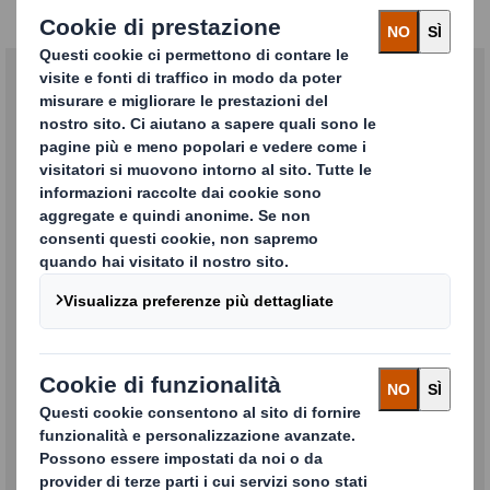
Chi siamo
Ridefiniamo il packaging per un
mondo in evoluzione
SCOPRI DI PIÙ
Contattaci
Vuoi ricevere maggiori