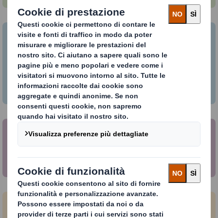
CDP
Partecipazione alla valutazione annuale CDP dal
2010 (rating attuale: cambiamento climatico B;
foreste B; sicurezza idrica A-)
DJSI
Rating 67
FTSE4Good