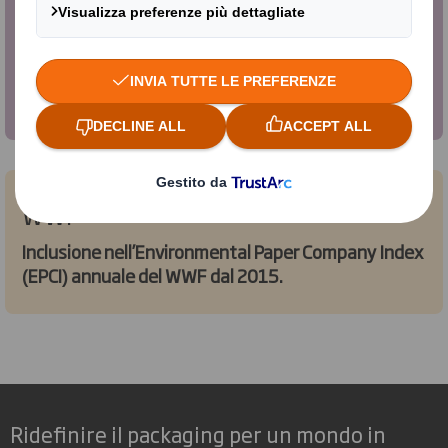
Sustainalytics
Partecipazione alla valutazione annuale di
Sustainalytics ESG (rating attuale 13.1 'Rischio
basso')
WWF
Inclusione nell’Environmental Paper Company Index
(EPCI) annuale del WWF dal 2015.
Ridefinire il packaging per un mondo in