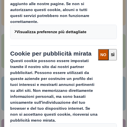
Inclusione nel FTSE4Good Global Index annuale dal
2012
ISS
Rating ‘Prime’ B-
Sedex
Membro di AB Sedex dal 2014