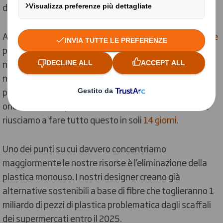
design.
Abbiamo creato una serie di
Principi del Design Circolare
per tutte le nostre soluzioni di packaging, perciò le
nostre attività e operatività sono già circolari sul
nascere. Ricicliamo la carta usata, la trasformiamo in
packaging e poi raccogliamo il packaging in cartone
ondulato usato per iniziare il ciclo dalla fase iniziale. E
riusciamo a fare tutto questo in soli
14 giorni.
Uno dei punti su cui davvero concentriamo
maggiormente le nostre risorse è l’eliminazione della
plastica monouso. I nostri designer creano già
alternative sostenibili a base di fibre che toglieranno 1
miliardo di pezzi di plastica problematica dagli scaffali
dei supermercati entro il 2025.