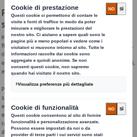
Perché l’economia lineare è così poco
sostenibile?
In un’economia lineare, i rifiuti costituiscono il punto
finale del ciclo di vita di un prodotto. Per questo motivo,
rifiuti di ogni tipo sono ora una minaccia per i nostri
ecosistemi: rifiuti plastici, tessili, alimentari, elettronici,
edili, solo per citarne alcuni.
Prima ancora che i prodotti arrivino a destinazione, le
supply chain producono già enormi quantità di gas a
effetto serra come il carbonio e il metano. L’estrazione
e la lavorazione delle materie prime, infatti,
rappresentano attualmente ben la metà del totale
delle emissioni globali di gas serra. Anche le risorse