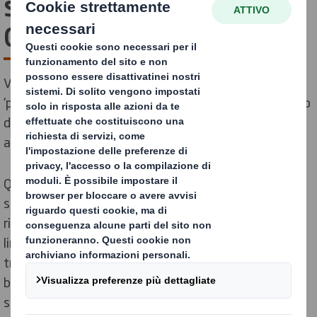
supportare l’Economia
Circolare?
Vivere in un mondo caratterizzato da una mentalità
‘prendi-fai-smaltisci’ non è più sostenibile. È il momento
di agire, non solo per le imprese e le organizzazioni, ma
anche per la società.
Quando parliamo di economia ‘prendi-fai-smaltisci’, ci
stiamo riferendo al nostro attuale approccio alle
risorse. Questo modello è alla base dell’economia
lineare, in cui le materie prime vengono raccolte,
trasformate in prodotti, solo per essere utilizzate per
brevissimo tempo e poi gettate via. Prendi-trasforma-
smaltisci.