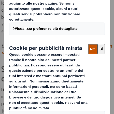
idriche e il suolo risentono di questo processo, che
causa elevate percentuali di perdita di habitat e
biodiversità. In definitiva, stiamo già consumando il
75% in più delle risorse che la terra è in grado di
sostenere sul lungo termine.
L’economia circolare in dettaglio della
Fondazione Ellen
MacArthur:
Stiamo realizzando il cambiamento
ora
I rifiuti e l’inquinamento non sono fenomeni accidentali
inevitabili, ma la diretta conseguenza del modo in cui
progettiamo le cose. L’80% dell’impatto ambientale di
tutti i prodotti, infatti, viene determinato in fase di