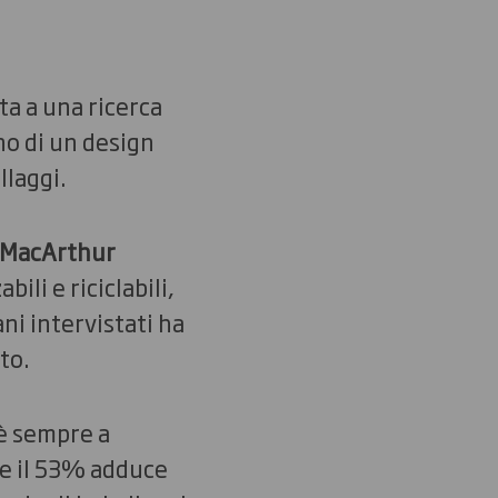
ta a una ricerca
no di un design
llaggi.
 MacArthur
ili e riciclabili,
ni intervistati ha
to.
 è sempre a
 e il 53% adduce