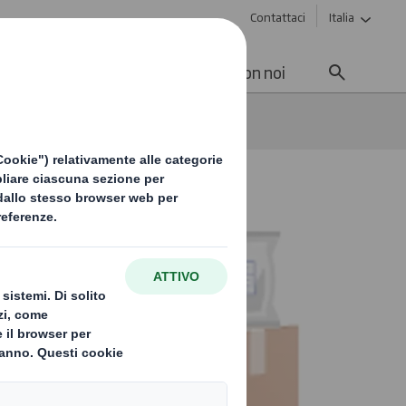
Contattaci
Italia
enibilità
Media
Lavora con noi
bile