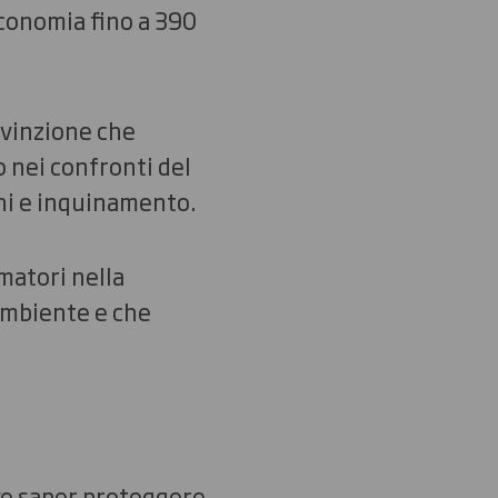
'economia fino a 390
nvinzione che
 nei confronti del
chi e inquinamento.
matori nella
'ambiente e che
ve saper proteggere