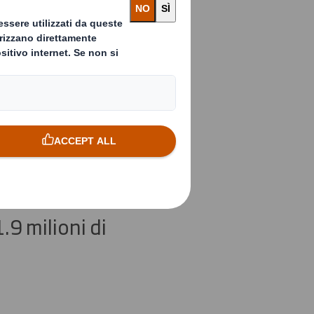
esign
tenibile
icerca che
i riciclo
.9 milioni di