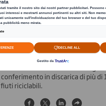
ancia le regole di D
per un packaging sos
o arriva in risposta ad una nuova r
 mancata conoscenza delle regole d
 conferimento in discarica di più di 1
iuti riciclabili.