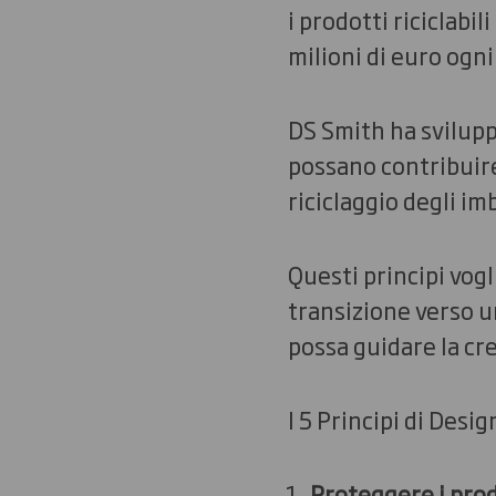
i prodotti riciclabi
milioni di euro ogni
DS Smith ha svilupp
possano contribuire
riciclaggio degli im
Questi principi vog
transizione verso u
possa guidare la cre
I 5 Principi di Desi
Proteggere i prod