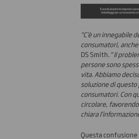
“C’è un innegabile d
consumatori, anche a
DS Smith. “
Il proble
persone sono spesso
vita. Abbiamo deciso 
soluzione di questo 
consumatori. Con que
circolare, favorendo
chiara l’informazione
Questa confusione c