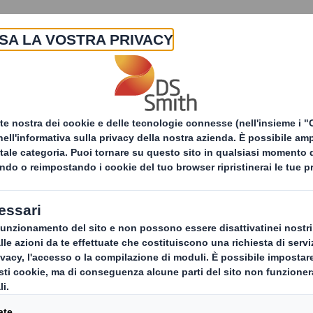
La nostra azienda
Prodotti & Servizi
Sost
I principi di Design Circolare per un packaging sosteni