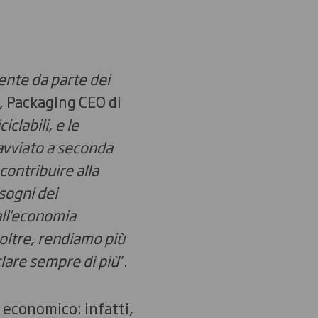
iente da parte dei
, Packaging CEO di
clabili, e le
avviato a seconda
 contribuire alla
sogni dei
all’economia
noltre, rendiamo più
clare sempre di più
”.
 economico: infatti,