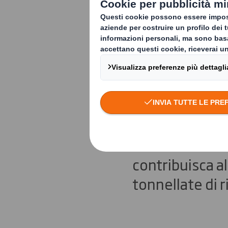
DS Smith l
Circolare 
Questo progett
mostra come la
contribuisca al
tonnellate di rif