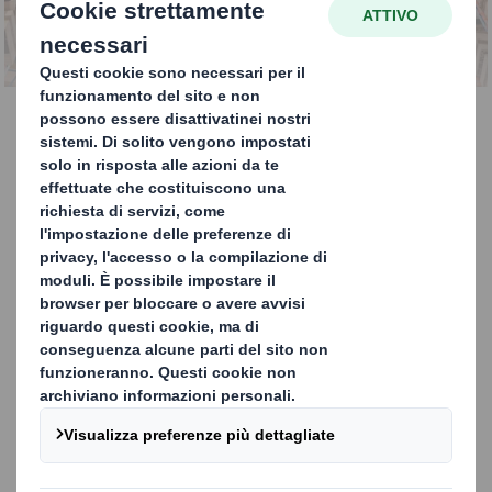
CONTATTACI
Pallets in cartone
Progettati per un'ampia gamma di
applicazioni, i nostri pallet ondulati offrono
un'alternativa più ecologica, pulita,
economicamente efficiente e leggera ai
tradizionali pallet in legno e plastica.
PER MAGGIORI INFORMAZIONI
CONTATTACI