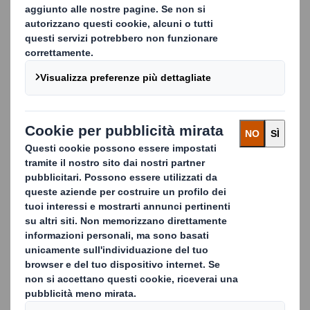
acquisto e per utilizzi industriali.
Dalla produzione del cartone ondulato
all'assemblaggio del pallet, abbiamo il controllo
completo del processo produttivo, che ci garantisce
un prodotto di qualità maggiore nonché una
reattività superiore.
Il pallet ondulato si è dimostrato essere facile da
movimentare, riciclabile al 100% e ottimale per la
brandizzazione.
Vantaggi del pallets in cartone ottimale
Ideale per il settore alimentare e farmaceutico
Adatto alla spedizione aerea
Ideale per l'esportazione quando ci sono
restrizioni sull'utilizzo del legno
Adatto ai nastri trasportatori