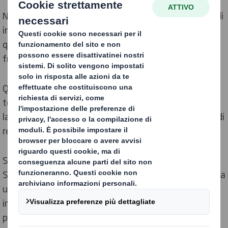
Negli ultimi anni si è assistito ad un crescente utilizzo di
imballaggi in cartone ondulato per conservare prodotti
quali carne, pollame e pesce, garantendone la
freschezza.
Questo ha portato ad un reale miglioramento delle
tecniche adottate, come ad esempio l'utilizzo di
laminati, che consente di produrre confezioni in grado di
resistere a temperature superiori a 200°C.
Soluzioni altamente tecnologiche, come l’imballaggio
Silver King studiato apposta per i prodotti ittici: grazie a
un rivestimento esterno che riflette il calore e uno
interno resistente all'acqua è la scelta ottimale, che
permette finalmente agli itticoltori di utilizzare vassoi