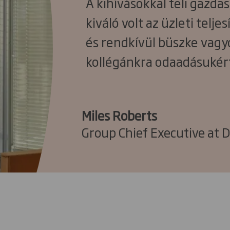
A kihívásokkal teli gazdas
kiváló volt az üzleti telj
és rendkívül büszke vag
kollégánkra odaadásukér
Miles Roberts
Group Chief Executive at 