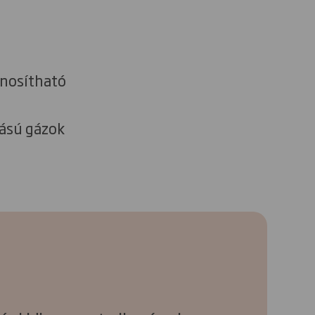
znosítható
tású gázok