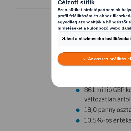
Főbb pénzügyi 
8221 millió GBP 
árfolyamon)
1,3-szoros nett
14,3% ROACE (s
861 millió GBP 
változatlan árf
18,0 penny oszt
10,5%-os értéke