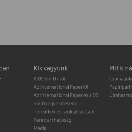
gban
Kik vagyunk
Mit kín
A DS Smith-ről
Csomagolá
k
Az International Paperről
Papíripari
Az International Paper és a DS
Újrahaszno
Smith egyesítéséről
Termékek és szolgáltatások
Fenntarthatóság
Média