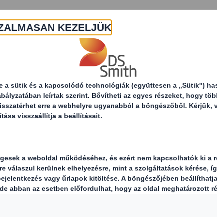
Rólunk
Termékek és szolgáltatások
F
DS Smith eredménybeszámoló 2022/2023 üzleti év
eredménybeszámol
üzleti év