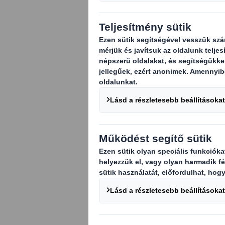
DS Smith, a cs
ma közzéteszi 