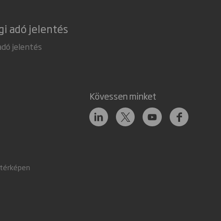
gi adó jelentés
adó jelentés
Kövessen minket
 térképen