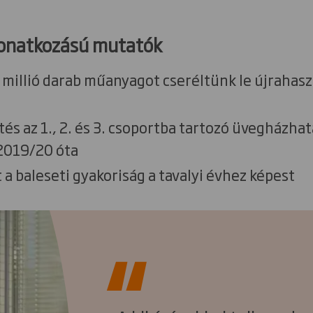
onatkozású mutatók
millió darab műanyagot cseréltünk le újrahas
s az 1., 2. és 3. csoportba tartozó üvegházha
2019/20 óta
a baleseti gyakoriság a tavalyi évhez képest