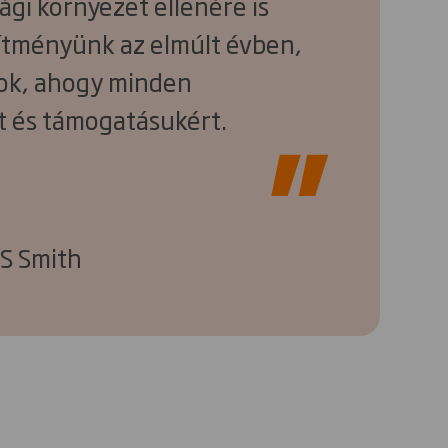
ági környezet ellenére is
esítményünk az elmúlt évben,
yok, ahogy minden
t és támogatásukért.
DS Smith