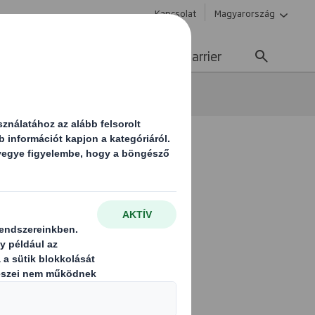
Kapcsolat
Magyarország
enntarthatóság
Média
Karrier
ó