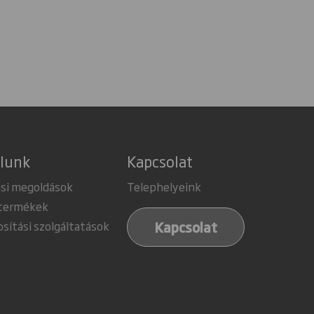
álunk
Kapcsolat
si megoldások
Telephelyeink
 termékek
Kapcsolat
sítási szolgáltatások