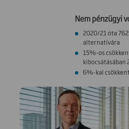
Nem pénzügyi v
2020/21 óta 762 
alternatívára
15%-os csökkenté
kibocsátásában 
6%-kal csökkent 