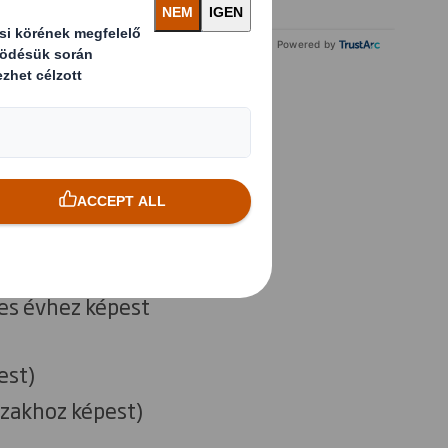
Powered by
ltozatlan
képest)
es évhez képest
est)
szakhoz képest)