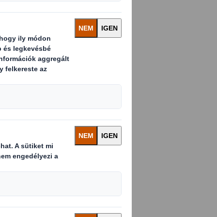
özi vállalat
dményeit.