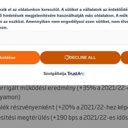
mutatók
árbevétel (+11% a 2021/22-es évhez képest vá
ó adósság/EBITDA (a 2021/22-es 1,6-szoroshoz 
zemben a 2021/2022-es 10,8%-kal)
korrigált működési eredmény (+35% a 2021/22-
olyamon)
alék részvényenként (+20% a 2021/22-hez kép
sítési megtérülés (+190 bps a 2021/22-es idő