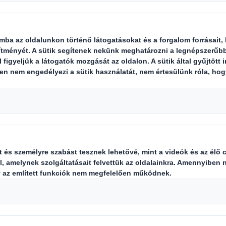
omagolási iparágban vezető nemzetk
2023. április 30-al záruló éves ere
Tartalom blokkolva
A tartalom megtekintéséhez engedélyeznie kell
a „funkcionális” sütiket.