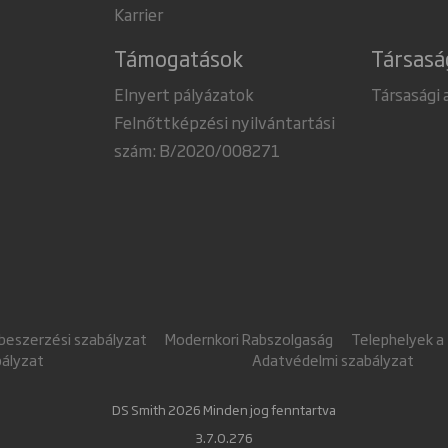
Karrier
Támogatások
Társasá
Elnyert pályázatok
Társasági 
Felnőttképzési nyilvántartási
szám: B/2020/008271
 beszerzési szabályzat
Modernkori Rabszolgaság
Telephelyek a
bályzat
Adatvédelmi szabályzat
DS Smith 2026 Minden jog fenntartva
3.7.0.276