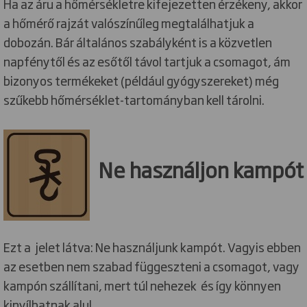
Ha az áru a hőmérsékletre kifejezetten érzékeny, akkor
a hőmérő rajzát valószínűleg megtalálhatjuk a
dobozán. Bár általános szabályként is a közvetlen
napfénytől és az esőtől távol tartjuk a csomagot, ám
bizonyos termékeket (például gyógyszereket) még
szűkebb hőmérséklet-tartományban kell tárolni.
Ne használjon kampót
Ezt a jelet látva: Ne használjunk kampót. Vagyis ebben
az esetben nem szabad függeszteni a csomagot, vagy
kampón szállítani, mert túl nehezek és így könnyen
kinyílhatnak alul.