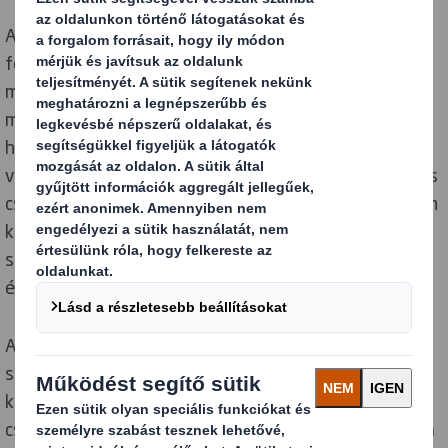
A biztonság és a csomagolás szorosan kapcsolódó
fogalmak. Ám a termék közvetlen védelmén túl mára
már nem csupán az árucikk sérülésmentes
megérkezését értjük biztonságos csomagolás alatt,
hanem a környezeti szempontot is figyelembe
vesszük. S ha már oly régre nyúlik vissza a biztonság és
csomagolás kapcsolata, nem csoda, hogy az idők során
kialakult egyfajta „közös nyelvük”, a csomagolási
szimbólumok. Ezek pedig a csomagolások gyáron túli
életében kapnak nagy szerepet.
A csomagolási jelzések a vásárlók mellett a logisztika
számára is sok-sok információt hordoznak. Sőt
különbséget is kell tennünk a gyűjtő-, szállítási
csomagláson - azaz a másodlagos csomagoláson - és a