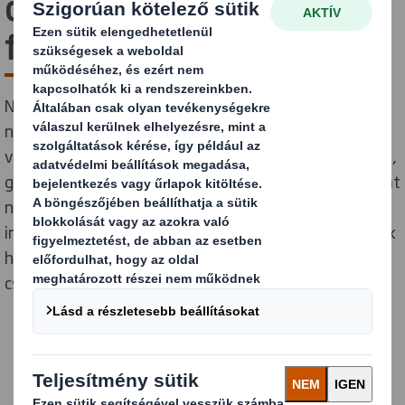
csomagoláson
feltüntetett jelek
Napjainkban egy átlagos e-kereskedelmi csomag
nagyjából 50 érintési ponton halad át, mire a
végfelhasználóhoz megérkezik. Ez komplex logisztikát,
gyártást és előretervezést igényel, melyek folyamatát
nemzetközileg egységes jelzések kísérik. Milyen
információval szolgálnak ezek a szimbólumok? És kinek
hasznosak? Végigvettük a leggyakoribb jelet a
csomagolásokon a gyártástól a fogyasztóig.