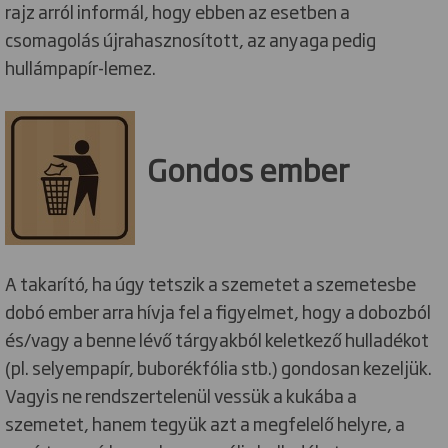
rajz arról informál, hogy ebben az esetben a
csomagolás újrahasznosított, az anyaga pedig
hullámpapír-lemez.
Gondos ember
A takarító, ha úgy tetszik a szemetet a szemetesbe
dobó ember arra hívja fel a figyelmet, hogy a dobozból
és/vagy a benne lévő tárgyakból keletkező hulladékot
(pl. selyempapír, buborékfólia stb.) gondosan kezeljük.
Vagyis ne rendszertelenül vessük a kukába a
szemetet, hanem tegyük azt a megfelelő helyre, a