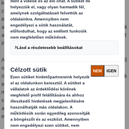
közvetlen termékcsomagoláson - az elsődleges
csomagoláson - feltüntetett jelzések között. Míg az
előbbi a szállítási, logisztikai szakemberek számára
adnak kulcsfontosságú információkat, hogyan kezeljék
a dobozokat, addig az utóbbi esetében a fogyasztókat
informálják például alapanyagról, hulladékkezelésről.
Akár tengeren túlra küld szállítmányt, akár a következő
online rendelt csomagolását veszi kézbe hasznos
ismerni a főbb szimbólumokat. Ezért összegyűjtöttünk
egy tucat nemzetközileg elismert jelzést, melyeket
magyarázatukkal együtt mutatunk be. Bár egyes
szimbólumok magától értetődőek, az alábbi lista segít
a trükkösebbeket is felismerni, értelmezni és szükség
esetén használni is. Nézzük őket sorban!