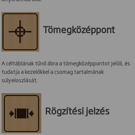
Tömegközéppont
A céltáblának tűnő ábra a tömegközéppontot jelöli, és
tudatja a kezelőkkel a csomag tartalmának
súlyeloszlását.
Rögzítési jelzés