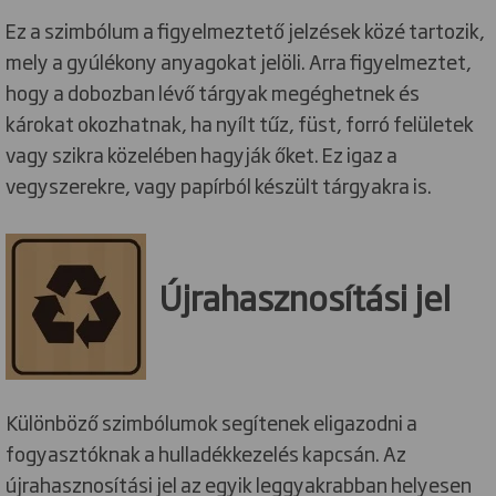
Ez a szimbólum a figyelmeztető jelzések közé tartozik,
mely a gyúlékony anyagokat jelöli. Arra figyelmeztet,
hogy a dobozban lévő tárgyak megéghetnek és
károkat okozhatnak, ha nyílt tűz, füst, forró felületek
vagy szikra közelében hagyják őket. Ez igaz a
vegyszerekre, vagy papírból készült tárgyakra is.
Újrahasznosítási jel
Különböző szimbólumok segítenek eligazodni a
fogyasztóknak a hulladékkezelés kapcsán. Az
újrahasznosítási jel az egyik leggyakrabban helyesen