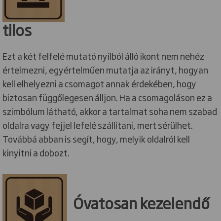
tilos
Ezt a két felfelé mutató nyílból álló ikont nem nehéz
értelmezni, egyértelműen mutatja az irányt, hogyan
kell elhelyezni a csomagot annak érdekében, hogy
biztosan függőlegesen álljon. Ha a csomagoláson ez a
szimbólum látható, akkor a tartalmat soha nem szabad
oldalra vagy fejjel lefelé szállítani, mert sérülhet.
Továbbá abban is segít, hogy, melyik oldalról kell
kinyitni a dobozt.
Óvatosan kezelendő