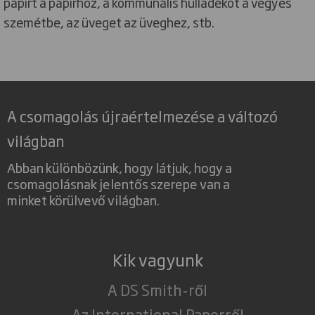
papírt a papírhoz, a kommunális hulladékot a vegyes
szemétbe, az üveget az üveghez, stb.
A csomagolás újraértelmezése a változó
világban
Abban különbözünk, hogy látjuk, hogy a
csomagolásnak jelentős szerepe van a
minket körülvevő világban.
Kik vagyunk
A DS Smith-ről
Az International Paperről