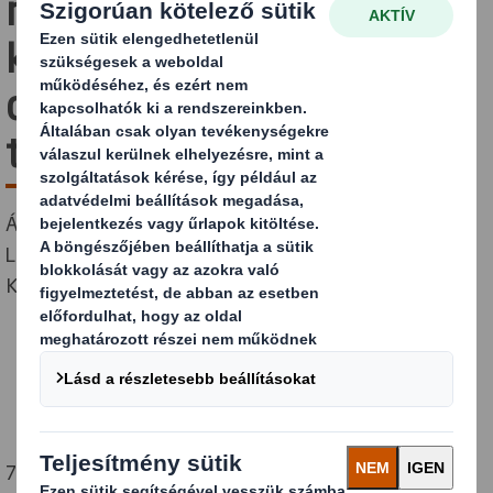
nyit a DS Smith vevői
körforgásos gazdasági
célkitűzéseinek
támogatására
Átadtuk új Rost- és Papírfejlesztési
Laboratóriumunkat egyik vezető egységünkben, a
Kemsley papírgyárban, Kentben (Egyesült Királyság).
750.000 GBP-t fektetéssel létrehoztunk egy új,