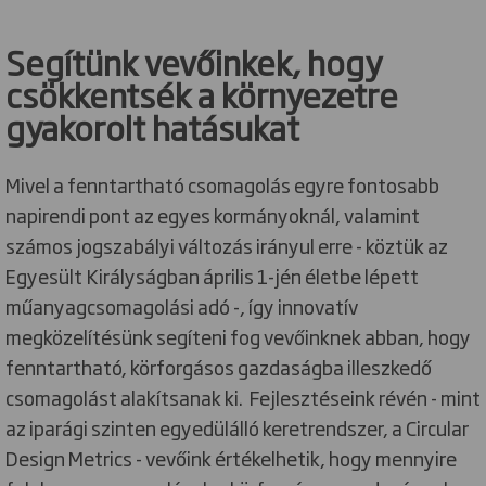
Segítünk vevőinkek, hogy
csökkentsék a környezetre
gyakorolt hatásukat
Mivel a fenntartható csomagolás egyre fontosabb
napirendi pont az egyes kormányoknál, valamint
számos jogszabályi változás irányul erre - köztük az
Egyesült Királyságban április 1-jén életbe lépett
műanyagcsomagolási adó -, így innovatív
megközelítésünk segíteni fog vevőinknek abban, hogy
fenntartható, körforgásos gazdaságba illeszkedő
csomagolást alakítsanak ki. Fejlesztéseink révén - mint
az iparági szinten egyedülálló keretrendszer, a Circular
Design Metrics - vevőink értékelhetik, hogy mennyire