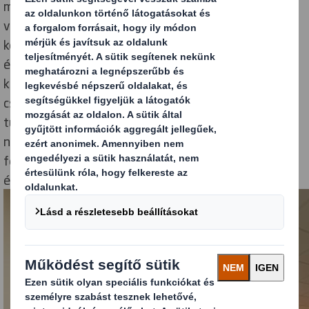
modern laboratóriumot annak érdekében, hogy
vevőinkkel együtt dolgozhassunk csomagolásuk
körforgásos gazdaságra való optimalizálása
érdekében. A laboratóriumban olyan technológiákat
kutatnak majd, amelyek javítják a rost alapú
csomagolások teljesítményét és fenntarthatósági
tulajdonságait, beleértve a bevonatokat, a
nedvességkezelést, anyaghasználatot, a
felületvédelmi anyagokat, az újrafeldolgozhatóságot
és az újrahasznosíthatóságot.