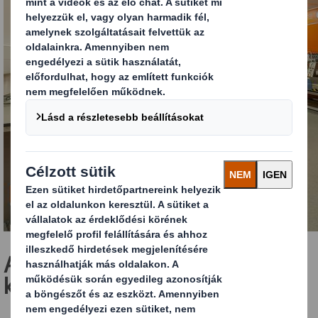
Alternatív rost alapanyagok
kutatása