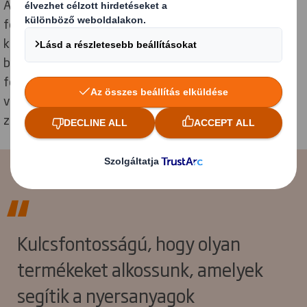
Az új laboratórium a papír és csomagolási termékek
fenntartható alternatív rost nyersanyagával
kapcsolatos kutatásainkat is segíti. Tavaly
bejelentettük, hogyan vizsgáljuk a tengeri alga
felhasználását mint a fa alternatív rostforrását,
valamint a kőolaj alapú bevonatokat helyettesítő
záróbevonatot, védőréteget.
Kulcsfontosságú, hogy olyan
termékeket alkossunk, amelyek
segítik a nyersanyagok