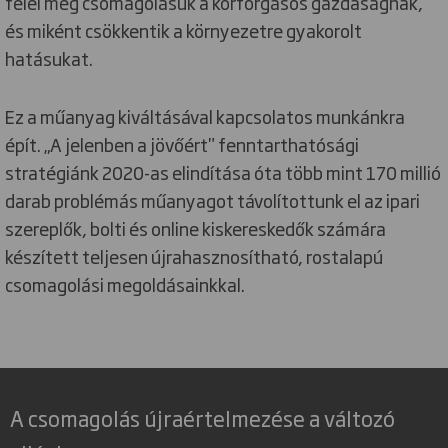
felel meg csomagolásuk a körforgásos gazdaságnak,
és miként csökkentik a környezetre gyakorolt
hatásukat.
Ez a műanyag kiváltásával kapcsolatos munkánkra
épít. „A jelenben a jövőért" fenntarthatósági
stratégiánk 2020-as elindítása óta több mint 170 millió
darab problémás műanyagot távolítottunk el az ipari
szereplők, bolti és online kiskereskedők számára
készített teljesen újrahasznosítható, rostalapú
csomagolási megoldásainkkal.
A csomagolás újraértelmezése a változó