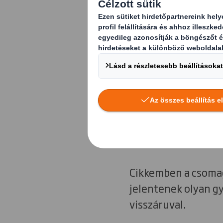
Cikkemben a csomag
jelentenek olyan g
visszáruval.