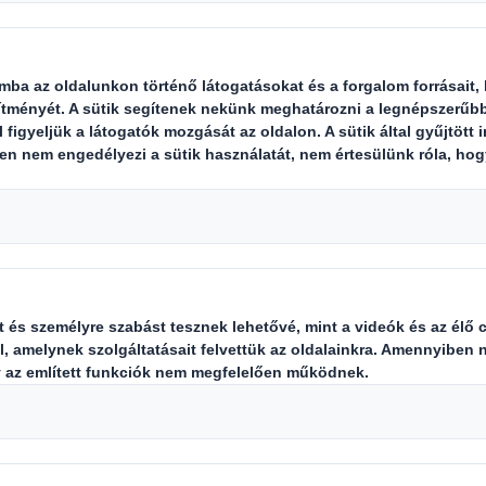
anul az e-kereskedelemi csomagok visszaküldési
, mégis sok online kiskereskedő számára ez eg
etekben ugyanis az online vásárolt termékek v
het a hagyományos, fizikai boltokban beszerze
dogtalan vásárlókat, sem tömeges visszaküldés
roblémát tud jelenthet. A visszáruk a komplik
olhatják a vállalkozás sikerét is. Milyen követ
ink reklamációin túl?