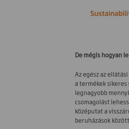
De mégis hogyan le
Az egész az ellátás
a termékek sikeres 
legnagyobb mennyis
csomagolást lehesse
középutat a visszár
beruházások között