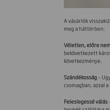
A vásárlók visszak
meg a háttérben:
Véletlen, előre nem
bekövetkezett káro
következménye.
Szándékosság
– Ugy
csomagban, azzal a
Feleslegessé válás
–
termék szállítása m