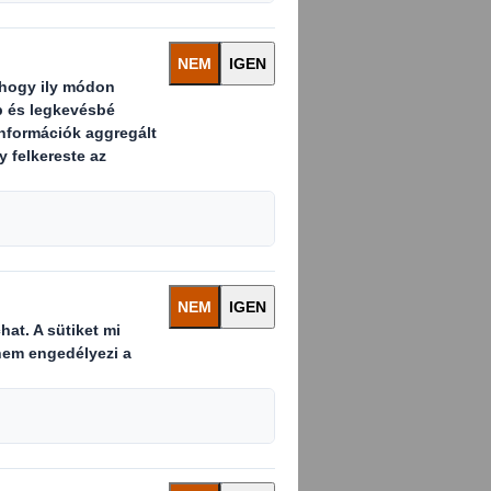
 szezonja. Bár ez
ész évben fennálló
isszaküldési aránya
tt árucikkekhez
eket, és ez bármely
áltságon kívül,
kezményekkel kell