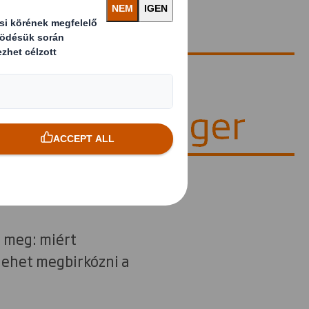
 meg: miért
lehet megbirkózni a