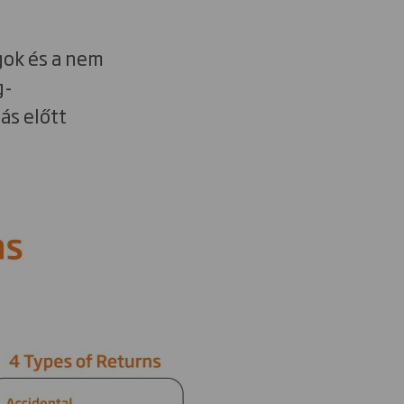
gok és a nem
g-
ás előtt