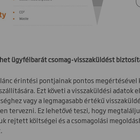
het ügyfélbarát csomag-visszaküldést biztosít
i lánc érintési pontjainak pontos megértésével 
szállítására. Ezt követi a visszaküldési adatok 
éghez vagy a legmagasabb értékű visszaküldé
n tervezni. Ez lehetővé teszi, hogy megtalálju
uk rejtett költségei és a csomagolási megoldá
.