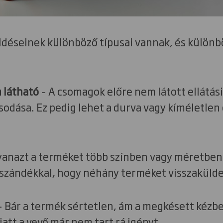
üldéseinek különböző típusai vannak, és külön
 látható
– A csomagok előre nem látott ellátás
sodása. Ez pedig lehet a durva vagy kíméletle
anazt a terméket több színben vagy méretben
 szándékkal, hogy néhány terméket visszaküld
 Bár a termék sértetlen, ám a megkésett kézbe
iatt a vevő már nem tart rá igényt.