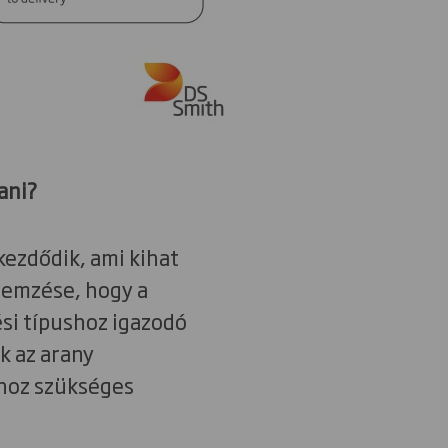
ani?
kezdődik, ami kihat
elemzése, hogy a
si típushoz igazodó
k az arany
shoz szükséges