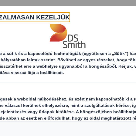
Rólunk
Termékek és szolgáltatások
F
Az e-kereskedelmi visszaküldések csökkentése
kedelmi visszaküld
se