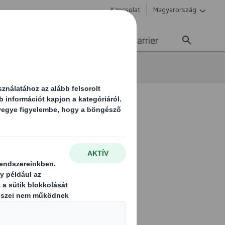
Kapcsolat
Magyarország
enntarthatóság
Média
Karrier
ések