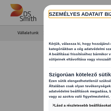
Skip to main content
Vállalatunk
Média
Hírek
Az e-keres
csökkenté