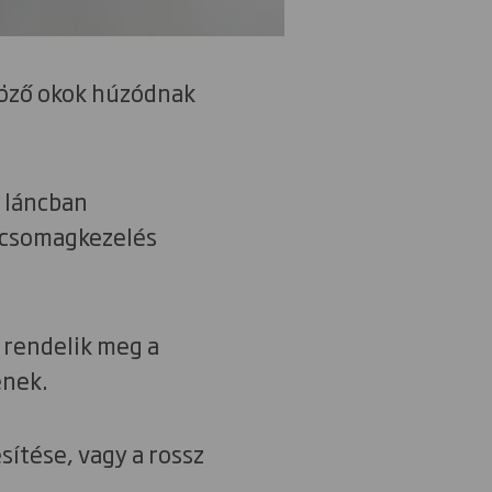
böző okok húzódnak
i láncban
n csomagkezelés
 rendelik meg a
enek.
sítése, vagy a rossz