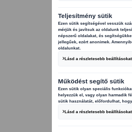
Január tagadhatatl
igen érzékeny téma
probléma. Egyes es
háromszorosa is le
képest.
Senki sem akar bol
kereskedő számára p
jelentősen befolyás
számolni a partnere