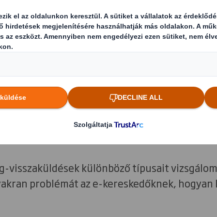
-visszaküldések különböző típusait vizsgálom
yakran problémát az e-kereskedőknek, hogyan 